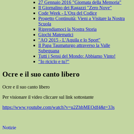
27 Gennaio 2016 "Giornata della Memoria"
Il Giornalino dei Ragazzi "Zero Nove"
Code Week - L'Ora del Codice
Progetto Continuità: Vieni a Visitare la Nostra
Scuola
Riprendiamoci la Nostra Storia
Giochi Matematici
"AQ 2015 - L'Aquila e lo Sport"
Il Papa Taumaturgo attraverso la Valle
Subequana
Tutti i Sensi del Mondo: Abbiamo Vinto!
"Io riciclo e tu?"
Ocre e il suo canto libero
Ocre e il suo canto libero
Per visionare il video cliccare sul link sottostante
https://www.youtube.com/watch?v=u2ZhbMEOdf4&t=33s
Notizie