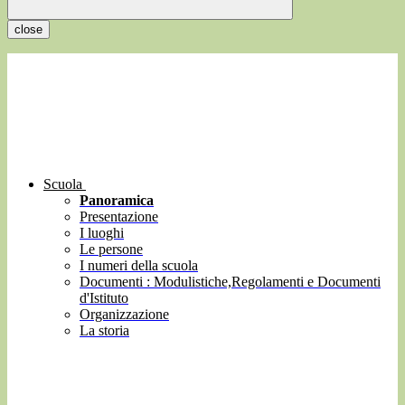
close
Scuola
Panoramica
Presentazione
I luoghi
Le persone
I numeri della scuola
Documenti : Modulistiche,Regolamenti e Documenti
d'Istituto
Organizzazione
La storia