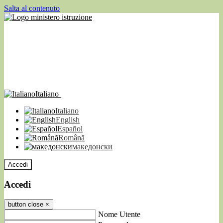
Salta al contenuto
Italiano
Italiano
English
Español
Română
македонски
Accedi
Accedi
button close
×
Nome Utente