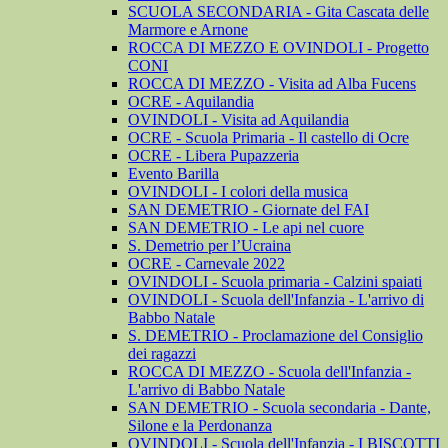
SCUOLA SECONDARIA - Gita Cascata delle
Marmore e Arnone
ROCCA DI MEZZO E OVINDOLI - Progetto
CONI
ROCCA DI MEZZO - Visita ad Alba Fucens
OCRE - Aquilandia
OVINDOLI - Visita ad Aquilandia
OCRE - Scuola Primaria - Il castello di Ocre
OCRE - Libera Pupazzeria
Evento Barilla
OVINDOLI - I colori della musica
SAN DEMETRIO - Giornate del FAI
SAN DEMETRIO - Le api nel cuore
S. Demetrio per l’Ucraina
OCRE - Carnevale 2022
OVINDOLI - Scuola primaria - Calzini spaiati
OVINDOLI - Scuola dell'Infanzia - L'arrivo di
Babbo Natale
S. DEMETRIO - Proclamazione del Consiglio
dei ragazzi
ROCCA DI MEZZO - Scuola dell'Infanzia -
L'arrivo di Babbo Natale
SAN DEMETRIO - Scuola secondaria - Dante,
Silone e la Perdonanza
OVINDOLI - Scuola dell'Infanzia - I BISCOTTI