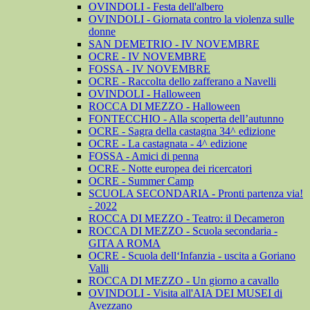
OVINDOLI - Festa dell'albero
OVINDOLI - Giornata contro la violenza sulle
donne
SAN DEMETRIO - IV NOVEMBRE
OCRE - IV NOVEMBRE
FOSSA - IV NOVEMBRE
OCRE - Raccolta dello zafferano a Navelli
OVINDOLI - Halloween
ROCCA DI MEZZO - Halloween
FONTECCHIO - Alla scoperta dell’autunno
OCRE - Sagra della castagna 34^ edizione
OCRE - La castagnata - 4^ edizione
FOSSA - Amici di penna
OCRE - Notte europea dei ricercatori
OCRE - Summer Camp
SCUOLA SECONDARIA - Pronti partenza via!
- 2022
ROCCA DI MEZZO - Teatro: il Decameron
ROCCA DI MEZZO - Scuola secondaria -
GITA A ROMA
OCRE - Scuola dell‘Infanzia - uscita a Goriano
Valli
ROCCA DI MEZZO - Un giorno a cavallo
OVINDOLI - Visita all'AIA DEI MUSEI di
Avezzano