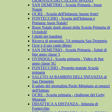
GIORNATA DEI CALZINI SPAIATI
SAN DEMETRIO - Scuola Primaria - buon
Natale
OCRE - Scuola dell'Infanzia: buone feste!
FONTECCHIO - Scuola dell'Infanzia e
Primaria: buon Natale!
Buon Natale dagli alunni della Scuola Primaria di
Ovindoli!
I diritti dei bambini
Ricerca di geografia. 5A primaria San Demetrio
Ocre e il suo canto libero
SAN DEMETRIO - Scuola Primaria - Saluti di
fine anno classe 5
OVINDOLI - Scuola primaria - Video di fine
anno classe 5G
FONTECCHIO - Progetto teatrale Scuola
primaria
SALUTO AI BAMBINI DELL'INFANZIA di
San Demetrio
Il saluto del giornalista Paolo Miggiano ai ragazzi
dell'Istituto
OCRE - Scuola primaria - challenge del Getty
Museum
DIDATTICA A DISTANZA - Infanzia di
Fontecchio