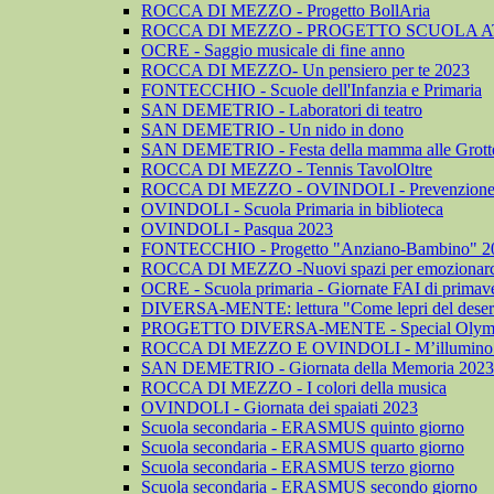
ROCCA DI MEZZO - Progetto BollAria
ROCCA DI MEZZO - PROGETTO SCUOLA A
OCRE - Saggio musicale di fine anno
ROCCA DI MEZZO- Un pensiero per te 2023
FONTECCHIO - Scuole dell'Infanzia e Primaria
SAN DEMETRIO - Laboratori di teatro
SAN DEMETRIO - Un nido in dono
SAN DEMETRIO - Festa della mamma alle Grotte 
ROCCA DI MEZZO - Tennis TavolOltre
ROCCA DI MEZZO - OVINDOLI - Prevenzione dell
OVINDOLI - Scuola Primaria in biblioteca
OVINDOLI - Pasqua 2023
FONTECCHIO - Progetto "Anziano-Bambino" 2
ROCCA DI MEZZO -Nuovi spazi per emozionarc
OCRE - Scuola primaria - Giornate FAI di primav
DIVERSA-MENTE: lettura "Come lepri del deser
PROGETTO DIVERSA-MENTE - Special Olym
ROCCA DI MEZZO E OVINDOLI - M’illumino 
SAN DEMETRIO - Giornata della Memoria 2023
ROCCA DI MEZZO - I colori della musica
OVINDOLI - Giornata dei spaiati 2023
Scuola secondaria - ERASMUS quinto giorno
Scuola secondaria - ERASMUS quarto giorno
Scuola secondaria - ERASMUS terzo giorno
Scuola secondaria - ERASMUS secondo giorno