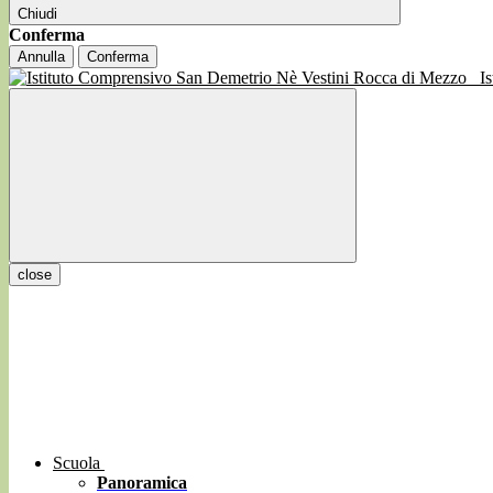
Chiudi
Conferma
Annulla
Conferma
I
close
Scuola
Panoramica