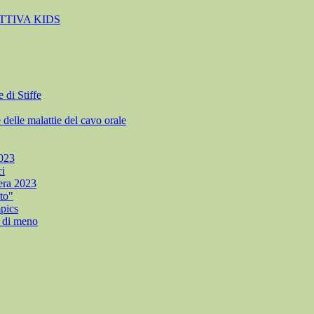
TTIVA KIDS
di Stiffe
e malattie del cavo orale
023
i
era 2023
to"
pics
di meno