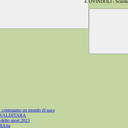
OVINDOLI - Scuola de
struiamo un mondo di pace
 VALDITARA
llo sport 2023
llAria