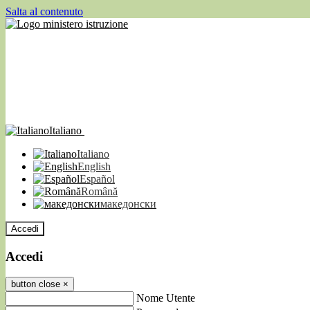
Salta al contenuto
Italiano
Italiano
English
Español
Română
македонски
Accedi
Accedi
button close
×
Nome Utente