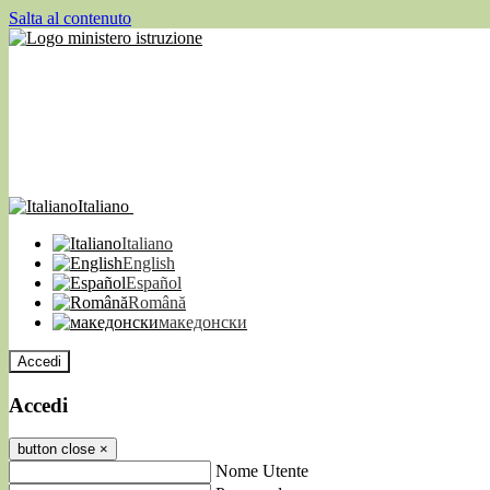
Salta al contenuto
Italiano
Italiano
English
Español
Română
македонски
Accedi
Accedi
button close
×
Nome Utente