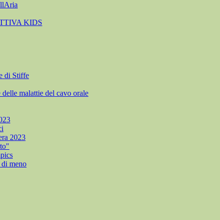
llAria
TTIVA KIDS
di Stiffe
e malattie del cavo orale
023
i
era 2023
to"
pics
di meno