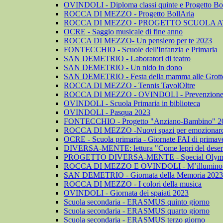
OVINDOLI - Diploma classi quinte e Progetto Bo
ROCCA DI MEZZO - Progetto BollAria
ROCCA DI MEZZO - PROGETTO SCUOLA A
OCRE - Saggio musicale di fine anno
ROCCA DI MEZZO- Un pensiero per te 2023
FONTECCHIO - Scuole dell'Infanzia e Primaria
SAN DEMETRIO - Laboratori di teatro
SAN DEMETRIO - Un nido in dono
SAN DEMETRIO - Festa della mamma alle Grotte 
ROCCA DI MEZZO - Tennis TavolOltre
ROCCA DI MEZZO - OVINDOLI - Prevenzione dell
OVINDOLI - Scuola Primaria in biblioteca
OVINDOLI - Pasqua 2023
FONTECCHIO - Progetto "Anziano-Bambino" 2
ROCCA DI MEZZO -Nuovi spazi per emozionarc
OCRE - Scuola primaria - Giornate FAI di primav
DIVERSA-MENTE: lettura "Come lepri del deser
PROGETTO DIVERSA-MENTE - Special Olym
ROCCA DI MEZZO E OVINDOLI - M’illumino 
SAN DEMETRIO - Giornata della Memoria 2023
ROCCA DI MEZZO - I colori della musica
OVINDOLI - Giornata dei spaiati 2023
Scuola secondaria - ERASMUS quinto giorno
Scuola secondaria - ERASMUS quarto giorno
Scuola secondaria - ERASMUS terzo giorno