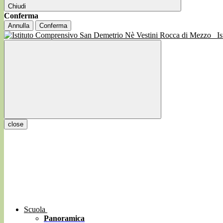
Chiudi
Conferma
Annulla
Conferma
I
close
Scuola
Panoramica