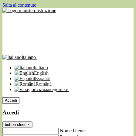
Salta al contenuto
Italiano
Italiano
English
Español
Română
македонски
Accedi
Accedi
button close
×
Nome Utente