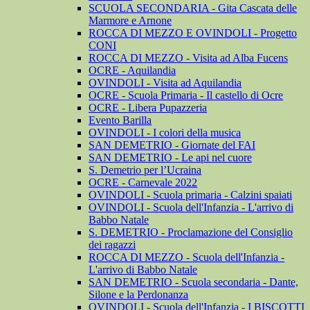
SCUOLA SECONDARIA - Gita Cascata delle
Marmore e Arnone
ROCCA DI MEZZO E OVINDOLI - Progetto
CONI
ROCCA DI MEZZO - Visita ad Alba Fucens
OCRE - Aquilandia
OVINDOLI - Visita ad Aquilandia
OCRE - Scuola Primaria - Il castello di Ocre
OCRE - Libera Pupazzeria
Evento Barilla
OVINDOLI - I colori della musica
SAN DEMETRIO - Giornate del FAI
SAN DEMETRIO - Le api nel cuore
S. Demetrio per l’Ucraina
OCRE - Carnevale 2022
OVINDOLI - Scuola primaria - Calzini spaiati
OVINDOLI - Scuola dell'Infanzia - L'arrivo di
Babbo Natale
S. DEMETRIO - Proclamazione del Consiglio
dei ragazzi
ROCCA DI MEZZO - Scuola dell'Infanzia -
L'arrivo di Babbo Natale
SAN DEMETRIO - Scuola secondaria - Dante,
Silone e la Perdonanza
OVINDOLI - Scuola dell'Infanzia - I BISCOTTI