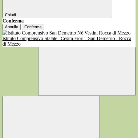
Chiudi
Conferma
Annulla
Conferma
Istituto Comprensivo Statale "Cesira Fiori"
San Demetrio - Rocca
di Mezzo