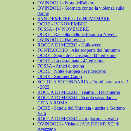
OVINDOLI - Festa dell'albero
OVINDOLI - Giornata contro la violenza sulle
donne
SAN DEMETRIO - IV NOVEMBRE
OCRE - IV NOVEMBRE
FOSSA - IV NOVEMBRE
OCRE - Raccolta dello zafferano a Navelli
OVINDOLI - Halloween
ROCCA DI MEZZO - Halloween
FONTECCHIO - Alla scoperta dell’autunno
OCRE - Sagra della castagna 34^ edizione
OCRE - La castagnata - 4^ edizione
FOSSA - Amici di penna
OCRE - Notte europea dei ricercatori
OCRE - Summer Camp
SCUOLA SECONDARIA - Pronti partenza via!
- 2022
ROCCA DI MEZZO - Teatro: il Decameron
ROCCA DI MEZZO - Scuola secondaria -
GITA A ROMA
OCRE - Scuola dell‘Infanzia - uscita a Goriano
Valli
ROCCA DI MEZZO - Un giorno a cavallo
OVINDOLI - Visita all'AIA DEI MUSEI di
Avezzano