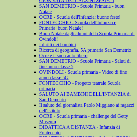
GIORNATA DEI CALZINI SPAIATI
SAN DEMETRIO - Scuola Primaria - buon
Natale
OCRE - Scuola dell'Infanzia: buone feste!
FONTECCHIO - Scuola dell'Infanzia e
Primaria: buon Natale!
Buon Natale dagli alunni della Scuola Primaria di
Ovindoli!
I diritti dei bambini
Ricerca di geografia. 5A primaria San Demetrio
Ocre e il suo canto libero
SAN DEMETRIO - Scuola Primaria - Saluti di
fine anno classe 5
OVINDOLI - Scuola primaria - Video di fine
anno classe 5G
FONTECCHIO - Progetto teatrale Scuola
primaria
SALUTO AI BAMBINI DELL'INFANZIA di
San Demetrio
Il saluto del giornalista Paolo Miggiano ai ragazzi
dell'Istituto
OCRE - Scuola primaria - challenge del Getty
Museum
DIDATTICA A DISTANZA - Infanzia di
Fontecchio