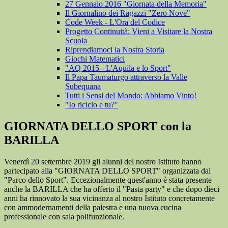
27 Gennaio 2016 "Giornata della Memoria"
Il Giornalino dei Ragazzi "Zero Nove"
Code Week - L'Ora del Codice
Progetto Continuità: Vieni a Visitare la Nostra
Scuola
Riprendiamoci la Nostra Storia
Giochi Matematici
"AQ 2015 - L'Aquila e lo Sport"
Il Papa Taumaturgo attraverso la Valle
Subequana
Tutti i Sensi del Mondo: Abbiamo Vinto!
"Io riciclo e tu?"
GIORNATA DELLO SPORT con la
BARILLA
Venerdì 20 settembre 2019 gli alunni del nostro Istituto hanno
partecipato alla "GIORNATA DELLO SPORT" organizzata dal
"Parco dello Sport". Eccezionalmente quest'anno è stata presente
anche la BARILLA che ha offerto il "Pasta party" e che dopo dieci
anni ha rinnovato la sua vicinanza al nostro Istituto concretamente
con ammodernamenti della palestra e una nuova cucina
professionale con sala polifunzionale.