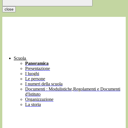
close
Scuola
Panoramica
Presentazione
I luoghi
Le persone
I numeri della scuola
Documenti : Modulistiche,Regolamenti e Documenti
d'Istituto
Organizzazione
La storia