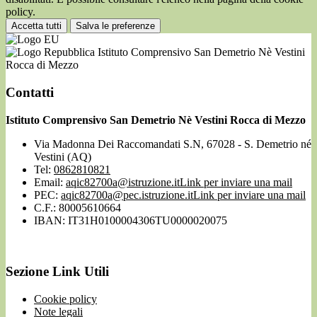
policy.
Accetta tutti
Salva le preferenze
Istituto Comprensivo San Demetrio Nè Vestini
Rocca di Mezzo
Contatti
Istituto Comprensivo San Demetrio Nè Vestini Rocca di Mezzo
Via Madonna Dei Raccomandati S.N, 67028 - S. Demetrio né
Vestini (AQ)
Tel:
0862810821
Email:
aqic82700a@istruzione.it
Link per inviare una mail
PEC:
aqic82700a@pec.istruzione.it
Link per inviare una mail
C.F.: 80005610664
IBAN: IT31H0100004306TU0000020075
Sezione Link Utili
Cookie policy
Note legali