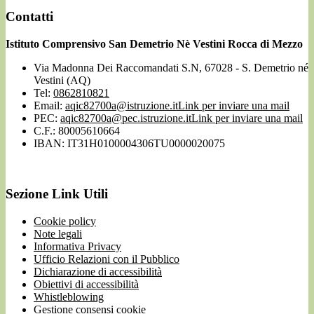
Contatti
Istituto Comprensivo San Demetrio Nè Vestini Rocca di Mezzo
Via Madonna Dei Raccomandati S.N, 67028 - S. Demetrio né
Vestini (AQ)
Tel:
0862810821
Email:
aqic82700a@istruzione.it
Link per inviare una mail
PEC:
aqic82700a@pec.istruzione.it
Link per inviare una mail
C.F.: 80005610664
IBAN: IT31H0100004306TU0000020075
Sezione Link Utili
Cookie policy
Note legali
Informativa Privacy
Ufficio Relazioni con il Pubblico
Dichiarazione di accessibilità
Obiettivi di accessibilità
Whistleblowing
Gestione consensi cookie