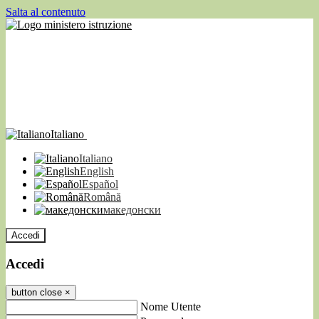
Salta al contenuto
Italiano
Italiano
English
Español
Română
македонски
Accedi
Accedi
button close
×
Nome Utente