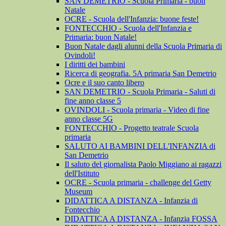
SAN DEMETRIO - Scuola Primaria - buon
Natale
OCRE - Scuola dell'Infanzia: buone feste!
FONTECCHIO - Scuola dell'Infanzia e
Primaria: buon Natale!
Buon Natale dagli alunni della Scuola Primaria di
Ovindoli!
I diritti dei bambini
Ricerca di geografia. 5A primaria San Demetrio
Ocre e il suo canto libero
SAN DEMETRIO - Scuola Primaria - Saluti di
fine anno classe 5
OVINDOLI - Scuola primaria - Video di fine
anno classe 5G
FONTECCHIO - Progetto teatrale Scuola
primaria
SALUTO AI BAMBINI DELL'INFANZIA di
San Demetrio
Il saluto del giornalista Paolo Miggiano ai ragazzi
dell'Istituto
OCRE - Scuola primaria - challenge del Getty
Museum
DIDATTICA A DISTANZA - Infanzia di
Fontecchio
DIDATTICA A DISTANZA - Infanzia FOSSA