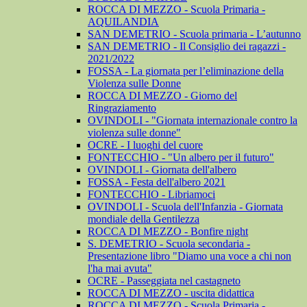
ROCCA DI MEZZO - Scuola Primaria -
AQUILANDIA
SAN DEMETRIO - Scuola primaria - L’autunno
SAN DEMETRIO - Il Consiglio dei ragazzi -
2021/2022
FOSSA - La giornata per l’eliminazione della
Violenza sulle Donne
ROCCA DI MEZZO - Giorno del
Ringraziamento
OVINDOLI - "Giornata internazionale contro la
violenza sulle donne"
OCRE - I luoghi del cuore
FONTECCHIO - "Un albero per il futuro"
OVINDOLI - Giornata dell'albero
FOSSA - Festa dell'albero 2021
FONTECCHIO - Libriamoci
OVINDOLI - Scuola dell'Infanzia - Giornata
mondiale della Gentilezza
ROCCA DI MEZZO - Bonfire night
S. DEMETRIO - Scuola secondaria -
Presentazione libro "Diamo una voce a chi non
l'ha mai avuta"
OCRE - Passeggiata nel castagneto
ROCCA DI MEZZO - uscita didattica
ROCCA DI MEZZO - Scuola Primaria -