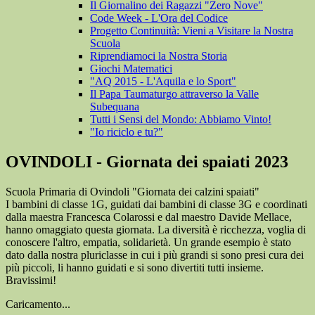
Il Giornalino dei Ragazzi "Zero Nove"
Code Week - L'Ora del Codice
Progetto Continuità: Vieni a Visitare la Nostra
Scuola
Riprendiamoci la Nostra Storia
Giochi Matematici
"AQ 2015 - L'Aquila e lo Sport"
Il Papa Taumaturgo attraverso la Valle
Subequana
Tutti i Sensi del Mondo: Abbiamo Vinto!
"Io riciclo e tu?"
OVINDOLI - Giornata dei spaiati 2023
Scuola Primaria di Ovindoli "Giornata dei calzini spaiati"
I bambini di classe 1G, guidati dai bambini di classe 3G e coordinati
dalla maestra Francesca Colarossi e dal maestro Davide Mellace,
hanno omaggiato questa giornata. La diversità è ricchezza, voglia di
conoscere l'altro, empatia, solidarietà. Un grande esempio è stato
dato dalla nostra pluriclasse in cui i più grandi si sono presi cura dei
più piccoli, li hanno guidati e si sono divertiti tutti insieme.
Bravissimi!
Caricamento...