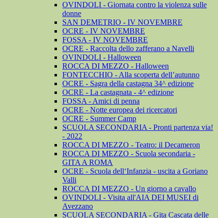
OVINDOLI - Giornata contro la violenza sulle
donne
SAN DEMETRIO - IV NOVEMBRE
OCRE - IV NOVEMBRE
FOSSA - IV NOVEMBRE
OCRE - Raccolta dello zafferano a Navelli
OVINDOLI - Halloween
ROCCA DI MEZZO - Halloween
FONTECCHIO - Alla scoperta dell’autunno
OCRE - Sagra della castagna 34^ edizione
OCRE - La castagnata - 4^ edizione
FOSSA - Amici di penna
OCRE - Notte europea dei ricercatori
OCRE - Summer Camp
SCUOLA SECONDARIA - Pronti partenza via!
- 2022
ROCCA DI MEZZO - Teatro: il Decameron
ROCCA DI MEZZO - Scuola secondaria -
GITA A ROMA
OCRE - Scuola dell‘Infanzia - uscita a Goriano
Valli
ROCCA DI MEZZO - Un giorno a cavallo
OVINDOLI - Visita all'AIA DEI MUSEI di
Avezzano
SCUOLA SECONDARIA - Gita Cascata delle