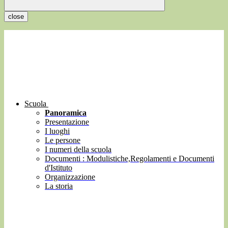
close
Scuola
Panoramica
Presentazione
I luoghi
Le persone
I numeri della scuola
Documenti : Modulistiche,Regolamenti e Documenti
d'Istituto
Organizzazione
La storia