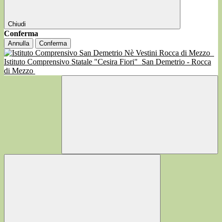
Chiudi
Conferma
Annulla
Conferma
Istituto Comprensivo Statale "Cesira Fiori"
San Demetrio - Rocca
di Mezzo