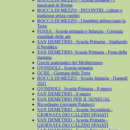
musicanti di Brema
ROCCA DI MEZZO - INCONTRI...culture e
tradizioni senza confini
ROCCA DI MEZZO - I bambini abbracciano la
Terra
FOSSA - Scuola primaria e Infanzia - Giornata
mondiale delle api
SAN DEMETRIO - Scuola Primaria - Studiando
il Neolitico
SAN DEMETRIO- Scuola Primaria - Festa della
mamma
Giochi matematici del Mediterraneo
OVINDOLI - Scuola primaria
OCRE - Giornata della Terra
ROCCA DI MEZZO - Scuola Infanzia - Dantedì
2021
OVINDOLI - Scuola Primaria - 8 marzo
SAN DEMETRIO - 8 marzo
SAN DEMETRIO PER IL SENEGAL
Ricordiamo Giovanni Palatucci
SAN DEMETRIO - Scuola Secondaria -
GIORNATA DEI CALZINI SPAIATI
SAN DEMETRIO - Scuola Primaria -
GIORNATA DEI CALZINI SPAIATI