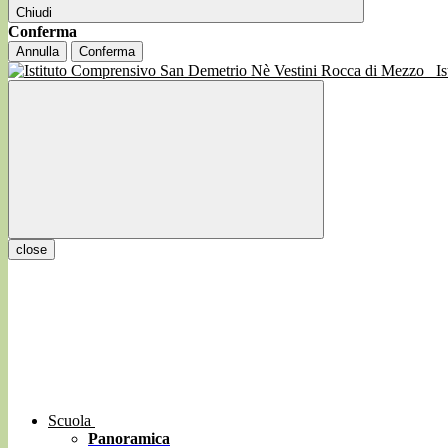
Chiudi
Conferma
Annulla
Conferma
I
close
Scuola
Panoramica