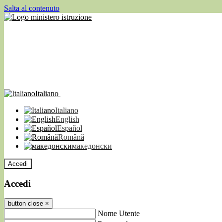
Salta al contenuto
Italiano
Italiano
English
Español
Română
македонски
Accedi
Accedi
button close
×
Nome Utente