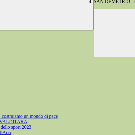
SAN DEMETRIO - N
struiamo un mondo di pace
 VALDITARA
llo sport 2023
llAria