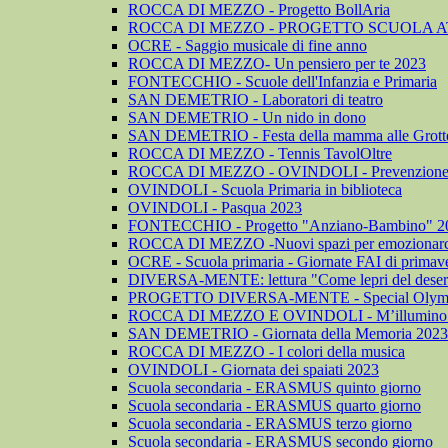
ROCCA DI MEZZO - Progetto BollAria
ROCCA DI MEZZO - PROGETTO SCUOLA A
OCRE - Saggio musicale di fine anno
ROCCA DI MEZZO- Un pensiero per te 2023
FONTECCHIO - Scuole dell'Infanzia e Primaria
SAN DEMETRIO - Laboratori di teatro
SAN DEMETRIO - Un nido in dono
SAN DEMETRIO - Festa della mamma alle Grotte 
ROCCA DI MEZZO - Tennis TavolOltre
ROCCA DI MEZZO - OVINDOLI - Prevenzione dell
OVINDOLI - Scuola Primaria in biblioteca
OVINDOLI - Pasqua 2023
FONTECCHIO - Progetto "Anziano-Bambino" 2
ROCCA DI MEZZO -Nuovi spazi per emozionarc
OCRE - Scuola primaria - Giornate FAI di primav
DIVERSA-MENTE: lettura "Come lepri del deser
PROGETTO DIVERSA-MENTE - Special Olym
ROCCA DI MEZZO E OVINDOLI - M’illumino 
SAN DEMETRIO - Giornata della Memoria 2023
ROCCA DI MEZZO - I colori della musica
OVINDOLI - Giornata dei spaiati 2023
Scuola secondaria - ERASMUS quinto giorno
Scuola secondaria - ERASMUS quarto giorno
Scuola secondaria - ERASMUS terzo giorno
Scuola secondaria - ERASMUS secondo giorno