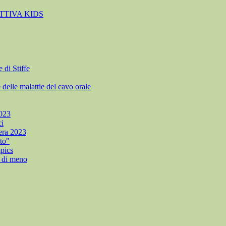
TTIVA KIDS
di Stiffe
e malattie del cavo orale
023
i
era 2023
to"
pics
di meno