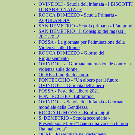
OVINDOLI - Scuola dell'Infanzia - I BISCOTTI
DI BABBO NATALE
ROCCA DI MEZZO - Scuola Primaria -
AQUILANDIA
SAN DEMETRIO - Scuola primaria - L’autunno
SAN DEMETRIO - Il Consiglio dei ragazzi -
2021/2022
FOSSA - La giornata per l’eliminazione della
Violenza sulle Donne
ROCCA DI MEZZO - Giorno del
Ringraziamento
OVINDOLI - "Giornata internazionale contro la
violenza sulle donne"
OCRE - I luoghi del cuore
FONTECCHIO - "Un albero per il futuro"
OVINDOLI - Giornata dell'albero
FOSSA - Festa dell'albero 2021
FONTECCHIO - Libriamoci
OVINDOLI - Scuola dell'Infanzia - Giornata
mondiale della Gentilezza
ROCCA DI MEZZO - Bonfire night
S. DEMETRIO - Scuola secondaria -
Presentazione libro "Diamo una voce a chi non
l'ha mai avuta"
OCRE - Passeggiata nel castagneto