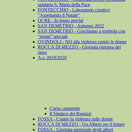
sanitaria S. Maria della Pace
FONTECCHIO - Laboratorio creativo
“Aspettando il Natale”
OCRE - Io leggo perché
SAN DEMETRIO - Autunno 2022
SAN DEMETRIO - Giochiamo a tombola con
“nonni” speciali
OVINDOLI - NO alla violenza contro le donne
ROCCA DI MEZZO - Giornata europea del
riuso
A.s. 2019/2020
Corsa campestre
Il Sindaco dei Ragazzi
FOSSA - Contro la violenza sulle donne
ROCCA DI MEZZO - Un Albero per il futuro
FOSSA - Giornata nazionale degli alberi