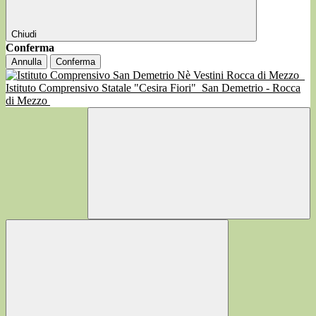
Chiudi
Conferma
Annulla
Conferma
Istituto Comprensivo Statale "Cesira Fiori"
San Demetrio - Rocca
di Mezzo