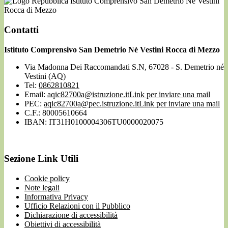
Istituto Comprensivo San Demetrio Nè Vestini
Rocca di Mezzo
Contatti
Istituto Comprensivo San Demetrio Nè Vestini Rocca di Mezzo
Via Madonna Dei Raccomandati S.N, 67028 - S. Demetrio né
Vestini (AQ)
Tel:
0862810821
Email:
aqic82700a@istruzione.it
Link per inviare una mail
PEC:
aqic82700a@pec.istruzione.it
Link per inviare una mail
C.F.: 80005610664
IBAN: IT31H0100004306TU0000020075
Sezione Link Utili
Cookie policy
Note legali
Informativa Privacy
Ufficio Relazioni con il Pubblico
Dichiarazione di accessibilità
Obiettivi di accessibilità