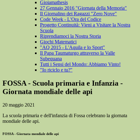
Gioiamathesis
27 Gennaio 2016 "Giornata della Memoria"
Il Giornalino dei Ragazzi "Zero Nove"
Code Week - L'Ora del Codice
Progetto Continuità: Vieni a Visitare la Nostra
Scuola
Riprendiamoci la Nostra Storia
Giochi Matematici
"AQ 2015 - L'Aquila e lo Sport"
Il Papa Taumaturgo attraverso la Valle
Subequana
Tutti i Sensi del Mondo: Abbiamo Vinto!
"Io riciclo e tu?"
FOSSA - Scuola primaria e Infanzia -
Giornata mondiale delle api
20 maggio 2021
La scuola primaria e dell'infanzia di Fossa celebrano la giornata
mondiale delle api.
FOSSA - Giornata mondiale delle api