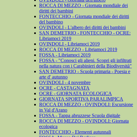
ROCCA DI MEZZO - Giornata mondiale dei
diritti dei bambini
FONTECCHIO - Giornata mondiale dei diritti
del bambino
OVINDOLI - L'albero dei diritti dei bambini
SAN DEMETRIO - FONTECCHIO - OCRE:
Libriamoci 2019
OVINDOLI - Libriamoci 2019
ROCCA DI MEZZO - Libriamoci 2019
FOSSA - Libriamoci 2019
FOSSA - "Conosci gli alieni. Scopri gli infiltrati
nella natura con i Carabinieri della Biodiversità"
SAN DEMETRIO - Scuola primaria - Poesia e
arte d' autunno
OVINDOLI - 4 novembre
OCRE - CASTAGNATA
OCRE - GIORNATA ECOLOGICA
GIORNATA SPORTIVA PARALIMPICA
ROCCA DI MEZZO - OVINDOLI: Escursione
in Val d'Arano
FOSSA - Tappa abruzzese Scuola digitale
ROCCA DI MEZZO - OVINDOLI: Giornata
ecologica
FONTECCHIO - Elementi autunnali