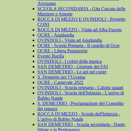
Avezzano
SCUOLA SECONDARIA - Gita Cascata delle
Marmore e Arnone
ROCCA DI MEZZO E OVINDOLI - Progetto
CONI
ROCCA DI MEZZO - Visita ad Alba Fucens
OCRE - Aquilandia
OVINDOLI - Visita ad Aquilandia
OCRE - Scuola Primaria - Il castello di Ocre
OCRE - Libera Pupazzeria
Evento Barilla
OVINDOLI - I colori della musica
SAN DEMETRIO - Giornate del FAI
SAN DEMETRIO - Le api nel cuore
S. Demetrio per l’Ucraina
OCRE - Carnevale 2022
OVINDOLI - Scuola primaria - Calzini spaiati
OVINDOLI - Scuola dell'Infanzia - L'arrivo di
Babbo Natale
S. DEMETRIO - Proclamazione del Consiglio
dei ragazzi
ROCCA DI MEZZO - Scuola dell'Infanzia -
L'arrivo di Babbo Natale
SAN DEMETRIO - Scuola secondaria - Dante,
Silone e la Perdonanza