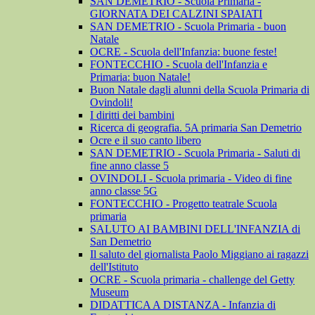
SAN DEMETRIO - Scuola Primaria -
GIORNATA DEI CALZINI SPAIATI
SAN DEMETRIO - Scuola Primaria - buon
Natale
OCRE - Scuola dell'Infanzia: buone feste!
FONTECCHIO - Scuola dell'Infanzia e
Primaria: buon Natale!
Buon Natale dagli alunni della Scuola Primaria di
Ovindoli!
I diritti dei bambini
Ricerca di geografia. 5A primaria San Demetrio
Ocre e il suo canto libero
SAN DEMETRIO - Scuola Primaria - Saluti di
fine anno classe 5
OVINDOLI - Scuola primaria - Video di fine
anno classe 5G
FONTECCHIO - Progetto teatrale Scuola
primaria
SALUTO AI BAMBINI DELL'INFANZIA di
San Demetrio
Il saluto del giornalista Paolo Miggiano ai ragazzi
dell'Istituto
OCRE - Scuola primaria - challenge del Getty
Museum
DIDATTICA A DISTANZA - Infanzia di