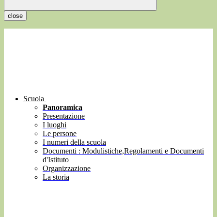
close
Scuola
Panoramica
Presentazione
I luoghi
Le persone
I numeri della scuola
Documenti : Modulistiche,Regolamenti e Documenti
d'Istituto
Organizzazione
La storia