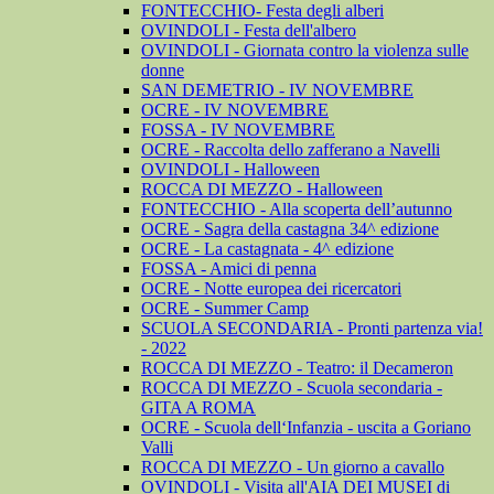
FONTECCHIO- Festa degli alberi
OVINDOLI - Festa dell'albero
OVINDOLI - Giornata contro la violenza sulle
donne
SAN DEMETRIO - IV NOVEMBRE
OCRE - IV NOVEMBRE
FOSSA - IV NOVEMBRE
OCRE - Raccolta dello zafferano a Navelli
OVINDOLI - Halloween
ROCCA DI MEZZO - Halloween
FONTECCHIO - Alla scoperta dell’autunno
OCRE - Sagra della castagna 34^ edizione
OCRE - La castagnata - 4^ edizione
FOSSA - Amici di penna
OCRE - Notte europea dei ricercatori
OCRE - Summer Camp
SCUOLA SECONDARIA - Pronti partenza via!
- 2022
ROCCA DI MEZZO - Teatro: il Decameron
ROCCA DI MEZZO - Scuola secondaria -
GITA A ROMA
OCRE - Scuola dell‘Infanzia - uscita a Goriano
Valli
ROCCA DI MEZZO - Un giorno a cavallo
OVINDOLI - Visita all'AIA DEI MUSEI di