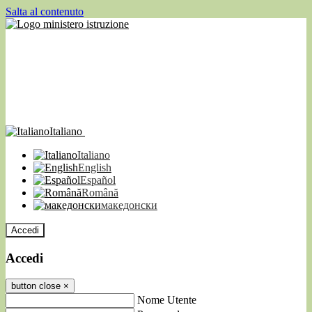
Salta al contenuto
Italiano
Italiano
English
Español
Română
македонски
Accedi
Accedi
button close
×
Nome Utente