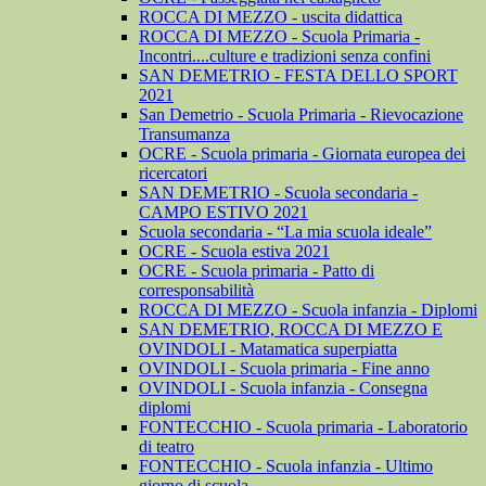
ROCCA DI MEZZO - uscita didattica
ROCCA DI MEZZO - Scuola Primaria -
Incontri....culture e tradizioni senza confini
SAN DEMETRIO - FESTA DELLO SPORT
2021
San Demetrio - Scuola Primaria - Rievocazione
Transumanza
OCRE - Scuola primaria - Giornata europea dei
ricercatori
SAN DEMETRIO - Scuola secondaria -
CAMPO ESTIVO 2021
Scuola secondaria - “La mia scuola ideale”
OCRE - Scuola estiva 2021
OCRE - Scuola primaria - Patto di
corresponsabilità
ROCCA DI MEZZO - Scuola infanzia - Diplomi
SAN DEMETRIO, ROCCA DI MEZZO E
OVINDOLI - Matamatica superpiatta
OVINDOLI - Scuola primaria - Fine anno
OVINDOLI - Scuola infanzia - Consegna
diplomi
FONTECCHIO - Scuola primaria - Laboratorio
di teatro
FONTECCHIO - Scuola infanzia - Ultimo
giorno di scuola