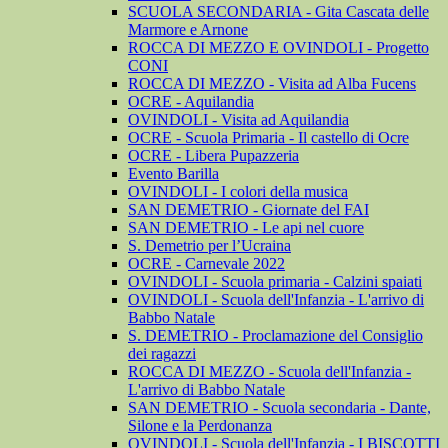
SCUOLA SECONDARIA - Gita Cascata delle
Marmore e Arnone
ROCCA DI MEZZO E OVINDOLI - Progetto
CONI
ROCCA DI MEZZO - Visita ad Alba Fucens
OCRE - Aquilandia
OVINDOLI - Visita ad Aquilandia
OCRE - Scuola Primaria - Il castello di Ocre
OCRE - Libera Pupazzeria
Evento Barilla
OVINDOLI - I colori della musica
SAN DEMETRIO - Giornate del FAI
SAN DEMETRIO - Le api nel cuore
S. Demetrio per l’Ucraina
OCRE - Carnevale 2022
OVINDOLI - Scuola primaria - Calzini spaiati
OVINDOLI - Scuola dell'Infanzia - L'arrivo di
Babbo Natale
S. DEMETRIO - Proclamazione del Consiglio
dei ragazzi
ROCCA DI MEZZO - Scuola dell'Infanzia -
L'arrivo di Babbo Natale
SAN DEMETRIO - Scuola secondaria - Dante,
Silone e la Perdonanza
OVINDOLI - Scuola dell'Infanzia - I BISCOTTI