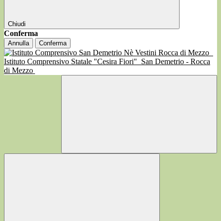
Chiudi
Conferma
Annulla
Conferma
Istituto Comprensivo Statale "Cesira Fiori"
San Demetrio - Rocca
di Mezzo