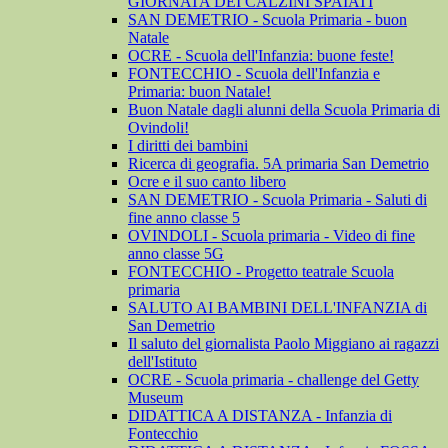
GIORNATA DEI CALZINI SPAIATI
SAN DEMETRIO - Scuola Primaria - buon
Natale
OCRE - Scuola dell'Infanzia: buone feste!
FONTECCHIO - Scuola dell'Infanzia e
Primaria: buon Natale!
Buon Natale dagli alunni della Scuola Primaria di
Ovindoli!
I diritti dei bambini
Ricerca di geografia. 5A primaria San Demetrio
Ocre e il suo canto libero
SAN DEMETRIO - Scuola Primaria - Saluti di
fine anno classe 5
OVINDOLI - Scuola primaria - Video di fine
anno classe 5G
FONTECCHIO - Progetto teatrale Scuola
primaria
SALUTO AI BAMBINI DELL'INFANZIA di
San Demetrio
Il saluto del giornalista Paolo Miggiano ai ragazzi
dell'Istituto
OCRE - Scuola primaria - challenge del Getty
Museum
DIDATTICA A DISTANZA - Infanzia di
Fontecchio