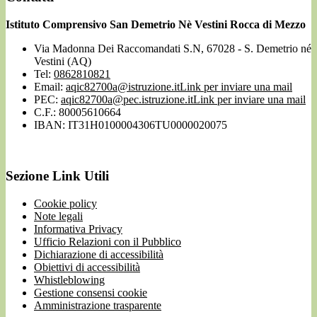
Istituto Comprensivo San Demetrio Nè Vestini Rocca di Mezzo
Via Madonna Dei Raccomandati S.N, 67028 - S. Demetrio né
Vestini (AQ)
Tel:
0862810821
Email:
aqic82700a@istruzione.it
Link per inviare una mail
PEC:
aqic82700a@pec.istruzione.it
Link per inviare una mail
C.F.: 80005610664
IBAN: IT31H0100004306TU0000020075
Sezione Link Utili
Cookie policy
Note legali
Informativa Privacy
Ufficio Relazioni con il Pubblico
Dichiarazione di accessibilità
Obiettivi di accessibilità
Whistleblowing
Gestione consensi cookie
Amministrazione trasparente