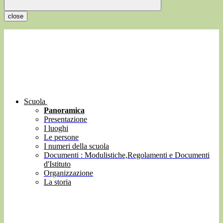
close
Scuola
Panoramica
Presentazione
I luoghi
Le persone
I numeri della scuola
Documenti : Modulistiche,Regolamenti e Documenti
d'Istituto
Organizzazione
La storia