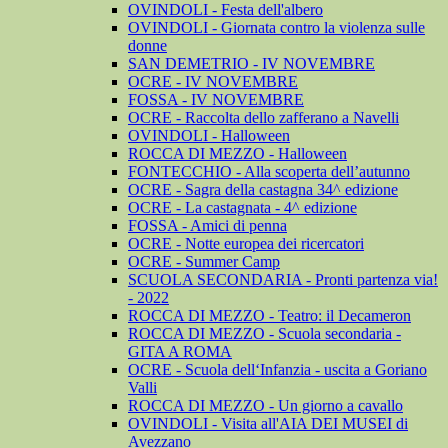
OVINDOLI - Festa dell'albero
OVINDOLI - Giornata contro la violenza sulle
donne
SAN DEMETRIO - IV NOVEMBRE
OCRE - IV NOVEMBRE
FOSSA - IV NOVEMBRE
OCRE - Raccolta dello zafferano a Navelli
OVINDOLI - Halloween
ROCCA DI MEZZO - Halloween
FONTECCHIO - Alla scoperta dell’autunno
OCRE - Sagra della castagna 34^ edizione
OCRE - La castagnata - 4^ edizione
FOSSA - Amici di penna
OCRE - Notte europea dei ricercatori
OCRE - Summer Camp
SCUOLA SECONDARIA - Pronti partenza via!
- 2022
ROCCA DI MEZZO - Teatro: il Decameron
ROCCA DI MEZZO - Scuola secondaria -
GITA A ROMA
OCRE - Scuola dell‘Infanzia - uscita a Goriano
Valli
ROCCA DI MEZZO - Un giorno a cavallo
OVINDOLI - Visita all'AIA DEI MUSEI di
Avezzano