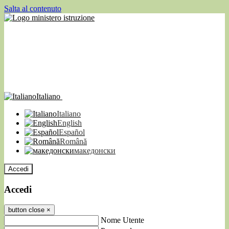
Salta al contenuto
Italiano
Italiano
English
Español
Română
македонски
Accedi
Accedi
button close
×
Nome Utente