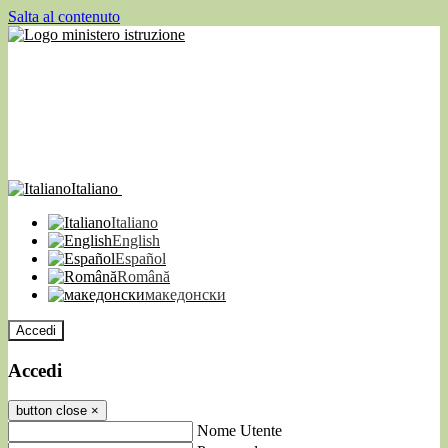
Salta al contenuto
Italiano
Italiano
English
Español
Română
македонски
Accedi
Accedi
button close
×
Nome Utente