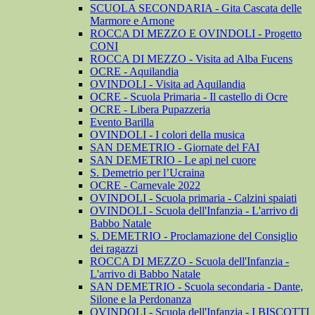
SCUOLA SECONDARIA - Gita Cascata delle
Marmore e Arnone
ROCCA DI MEZZO E OVINDOLI - Progetto
CONI
ROCCA DI MEZZO - Visita ad Alba Fucens
OCRE - Aquilandia
OVINDOLI - Visita ad Aquilandia
OCRE - Scuola Primaria - Il castello di Ocre
OCRE - Libera Pupazzeria
Evento Barilla
OVINDOLI - I colori della musica
SAN DEMETRIO - Giornate del FAI
SAN DEMETRIO - Le api nel cuore
S. Demetrio per l’Ucraina
OCRE - Carnevale 2022
OVINDOLI - Scuola primaria - Calzini spaiati
OVINDOLI - Scuola dell'Infanzia - L'arrivo di
Babbo Natale
S. DEMETRIO - Proclamazione del Consiglio
dei ragazzi
ROCCA DI MEZZO - Scuola dell'Infanzia -
L'arrivo di Babbo Natale
SAN DEMETRIO - Scuola secondaria - Dante,
Silone e la Perdonanza
OVINDOLI - Scuola dell'Infanzia - I BISCOTTI