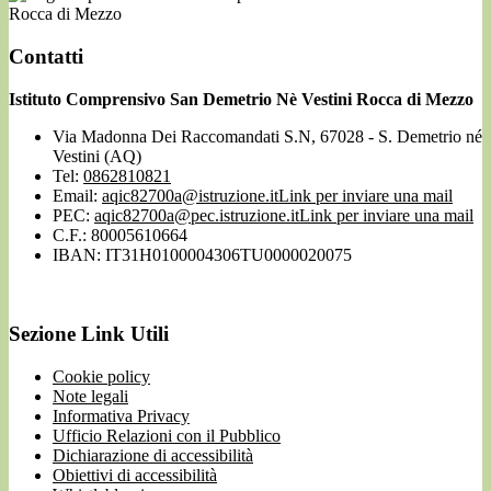
Rocca di Mezzo
Contatti
Istituto Comprensivo San Demetrio Nè Vestini Rocca di Mezzo
Via Madonna Dei Raccomandati S.N, 67028 - S. Demetrio né
Vestini (AQ)
Tel:
0862810821
Email:
aqic82700a@istruzione.it
Link per inviare una mail
PEC:
aqic82700a@pec.istruzione.it
Link per inviare una mail
C.F.: 80005610664
IBAN: IT31H0100004306TU0000020075
Sezione Link Utili
Cookie policy
Note legali
Informativa Privacy
Ufficio Relazioni con il Pubblico
Dichiarazione di accessibilità
Obiettivi di accessibilità