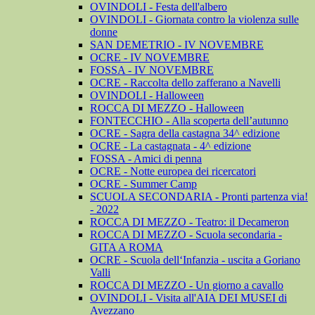
OVINDOLI - Festa dell'albero
OVINDOLI - Giornata contro la violenza sulle
donne
SAN DEMETRIO - IV NOVEMBRE
OCRE - IV NOVEMBRE
FOSSA - IV NOVEMBRE
OCRE - Raccolta dello zafferano a Navelli
OVINDOLI - Halloween
ROCCA DI MEZZO - Halloween
FONTECCHIO - Alla scoperta dell’autunno
OCRE - Sagra della castagna 34^ edizione
OCRE - La castagnata - 4^ edizione
FOSSA - Amici di penna
OCRE - Notte europea dei ricercatori
OCRE - Summer Camp
SCUOLA SECONDARIA - Pronti partenza via!
- 2022
ROCCA DI MEZZO - Teatro: il Decameron
ROCCA DI MEZZO - Scuola secondaria -
GITA A ROMA
OCRE - Scuola dell‘Infanzia - uscita a Goriano
Valli
ROCCA DI MEZZO - Un giorno a cavallo
OVINDOLI - Visita all'AIA DEI MUSEI di
Avezzano