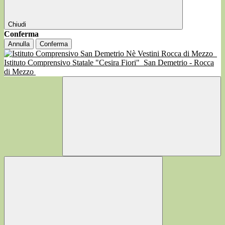
Chiudi
Conferma
Annulla
Conferma
Istituto Comprensivo Statale "Cesira Fiori"
San Demetrio - Rocca
di Mezzo