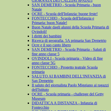
GIORNATA DEI CALZINI SPAIATI
SAN DEMETRIO - Scuola Primaria - buon
Natale
OCRE - Scuola dell'Infanzia: buone feste!
FONTECCHIO - Scuola dell'Infanzia e
Primaria: buon Natale!
Buon Natale dagli alunni della Scuola Primaria di
Ovindoli!
I diritti dei bambini
Ricerca di geografia. 5A primaria San Demetrio
Ocre e il suo canto libero
SAN DEMETRIO - Scuola Primaria - Saluti di
fine anno classe 5
OVINDOLI - Scuola primaria - Video di fine
anno classe 5G
FONTECCHIO - Progetto teatrale Scuola
primaria
SALUTO AI BAMBINI DELL'INFANZIA di
San Demetrio
Il saluto del giornalista Paolo Miggiano ai ragazzi
dell'Istituto
OCRE - Scuola primaria - challenge del Getty
Museum
DIDATTICA A DISTANZA - Infanzia di
Fontecchio