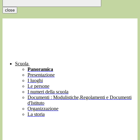
close
Scuola
Panoramica
Presentazione
I luoghi
Le persone
I numeri della scuola
Documenti : Modulistiche,Regolamenti e Documenti
d'Istituto
Organizzazione
La storia