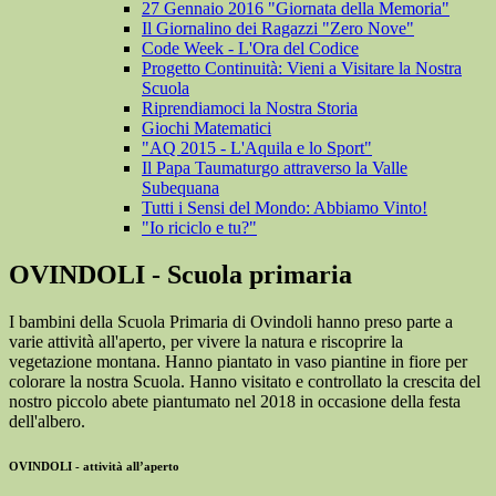
27 Gennaio 2016 "Giornata della Memoria"
Il Giornalino dei Ragazzi "Zero Nove"
Code Week - L'Ora del Codice
Progetto Continuità: Vieni a Visitare la Nostra
Scuola
Riprendiamoci la Nostra Storia
Giochi Matematici
"AQ 2015 - L'Aquila e lo Sport"
Il Papa Taumaturgo attraverso la Valle
Subequana
Tutti i Sensi del Mondo: Abbiamo Vinto!
"Io riciclo e tu?"
OVINDOLI - Scuola primaria
I bambini della Scuola Primaria di Ovindoli hanno preso parte a
varie attività all'aperto, per vivere la natura e riscoprire la
vegetazione montana. Hanno piantato in vaso piantine in fiore per
colorare la nostra Scuola. Hanno visitato e controllato la crescita del
nostro piccolo abete piantumato nel 2018 in occasione della festa
dell'albero.
OVINDOLI - attività all’aperto