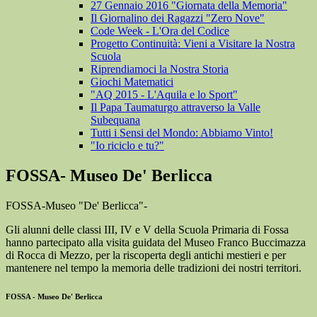
27 Gennaio 2016 "Giornata della Memoria"
Il Giornalino dei Ragazzi "Zero Nove"
Code Week - L'Ora del Codice
Progetto Continuità: Vieni a Visitare la Nostra
Scuola
Riprendiamoci la Nostra Storia
Giochi Matematici
"AQ 2015 - L'Aquila e lo Sport"
Il Papa Taumaturgo attraverso la Valle
Subequana
Tutti i Sensi del Mondo: Abbiamo Vinto!
"Io riciclo e tu?"
FOSSA- Museo De' Berlicca
FOSSA-Museo "De' Berlicca"-
Gli alunni delle classi III, IV e V della Scuola Primaria di Fossa
hanno partecipato alla visita guidata del Museo Franco Buccimazza
di Rocca di Mezzo, per la riscoperta degli antichi mestieri e per
mantenere nel tempo la memoria delle tradizioni dei nostri territori.
FOSSA - Museo De' Berlicca