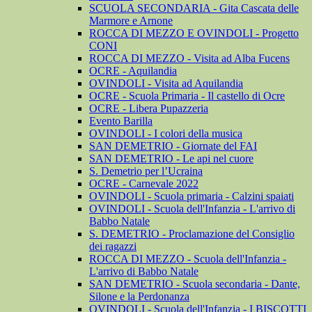
SCUOLA SECONDARIA - Gita Cascata delle
Marmore e Arnone
ROCCA DI MEZZO E OVINDOLI - Progetto
CONI
ROCCA DI MEZZO - Visita ad Alba Fucens
OCRE - Aquilandia
OVINDOLI - Visita ad Aquilandia
OCRE - Scuola Primaria - Il castello di Ocre
OCRE - Libera Pupazzeria
Evento Barilla
OVINDOLI - I colori della musica
SAN DEMETRIO - Giornate del FAI
SAN DEMETRIO - Le api nel cuore
S. Demetrio per l’Ucraina
OCRE - Carnevale 2022
OVINDOLI - Scuola primaria - Calzini spaiati
OVINDOLI - Scuola dell'Infanzia - L'arrivo di
Babbo Natale
S. DEMETRIO - Proclamazione del Consiglio
dei ragazzi
ROCCA DI MEZZO - Scuola dell'Infanzia -
L'arrivo di Babbo Natale
SAN DEMETRIO - Scuola secondaria - Dante,
Silone e la Perdonanza
OVINDOLI - Scuola dell'Infanzia - I BISCOTTI