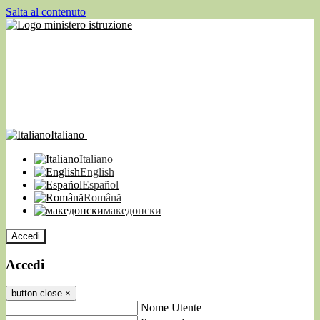
Salta al contenuto
Italiano
Italiano
English
Español
Română
македонски
Accedi
Accedi
button close
×
Nome Utente