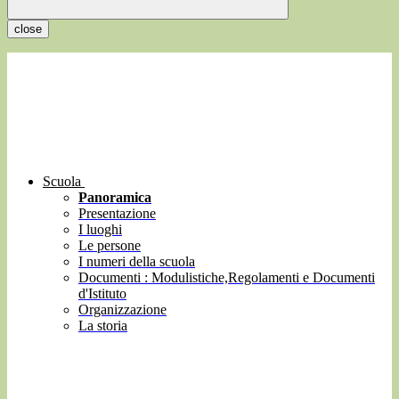
close
Scuola
Panoramica
Presentazione
I luoghi
Le persone
I numeri della scuola
Documenti : Modulistiche,Regolamenti e Documenti
d'Istituto
Organizzazione
La storia