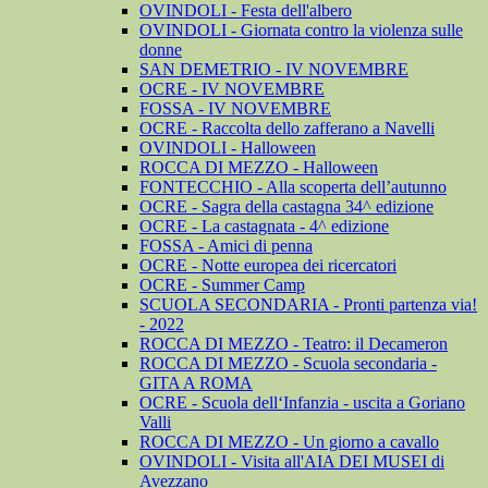
OVINDOLI - Festa dell'albero
OVINDOLI - Giornata contro la violenza sulle
donne
SAN DEMETRIO - IV NOVEMBRE
OCRE - IV NOVEMBRE
FOSSA - IV NOVEMBRE
OCRE - Raccolta dello zafferano a Navelli
OVINDOLI - Halloween
ROCCA DI MEZZO - Halloween
FONTECCHIO - Alla scoperta dell’autunno
OCRE - Sagra della castagna 34^ edizione
OCRE - La castagnata - 4^ edizione
FOSSA - Amici di penna
OCRE - Notte europea dei ricercatori
OCRE - Summer Camp
SCUOLA SECONDARIA - Pronti partenza via!
- 2022
ROCCA DI MEZZO - Teatro: il Decameron
ROCCA DI MEZZO - Scuola secondaria -
GITA A ROMA
OCRE - Scuola dell‘Infanzia - uscita a Goriano
Valli
ROCCA DI MEZZO - Un giorno a cavallo
OVINDOLI - Visita all'AIA DEI MUSEI di
Avezzano