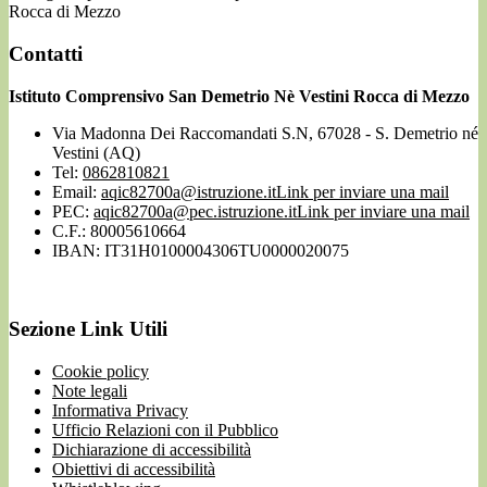
Rocca di Mezzo
Contatti
Istituto Comprensivo San Demetrio Nè Vestini Rocca di Mezzo
Via Madonna Dei Raccomandati S.N, 67028 - S. Demetrio né
Vestini (AQ)
Tel:
0862810821
Email:
aqic82700a@istruzione.it
Link per inviare una mail
PEC:
aqic82700a@pec.istruzione.it
Link per inviare una mail
C.F.: 80005610664
IBAN: IT31H0100004306TU0000020075
Sezione Link Utili
Cookie policy
Note legali
Informativa Privacy
Ufficio Relazioni con il Pubblico
Dichiarazione di accessibilità
Obiettivi di accessibilità