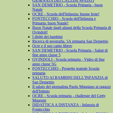
GIORNATA DEI CALZINI SPAIATI
SAN DEMETRIO - Scuola Primaria - buon
Natale
OCRE - Scuola dell'Infanzia: buone feste!
FONTECCHIO - Scuola dell'Infanzia e
Primaria: buon Natale!
Buon Natale dagli alunni della Scuola Primaria di
Ovindoli!
I diritti dei bambini
Ricerca di geografia. 5A primaria San Demetrio
Ocre e il suo canto libero
SAN DEMETRIO - Scuola Primaria - Saluti di
fine anno classe 5
OVINDOLI - Scuola primaria - Video di fine
anno classe 5G
FONTECCHIO - Progetto teatrale Scuola
primaria
SALUTO AI BAMBINI DELL'INFANZIA di
San Demetrio
Il saluto del giornalista Paolo Miggiano ai ragazzi
dell'Istituto
OCRE - Scuola primaria - challenge del Getty
Museum
DIDATTICA A DISTANZA - Infanzia di
Fontecchio