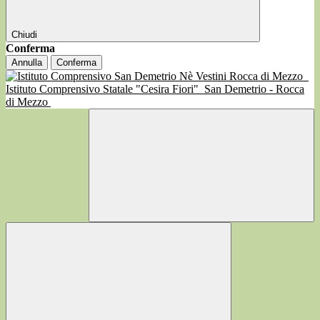
Chiudi
Conferma
Annulla
Conferma
Istituto Comprensivo Statale "Cesira Fiori"
San Demetrio - Rocca
di Mezzo