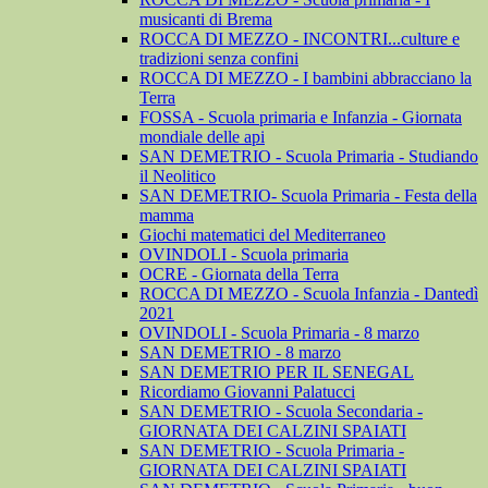
musicanti di Brema
ROCCA DI MEZZO - INCONTRI...culture e
tradizioni senza confini
ROCCA DI MEZZO - I bambini abbracciano la
Terra
FOSSA - Scuola primaria e Infanzia - Giornata
mondiale delle api
SAN DEMETRIO - Scuola Primaria - Studiando
il Neolitico
SAN DEMETRIO- Scuola Primaria - Festa della
mamma
Giochi matematici del Mediterraneo
OVINDOLI - Scuola primaria
OCRE - Giornata della Terra
ROCCA DI MEZZO - Scuola Infanzia - Dantedì
2021
OVINDOLI - Scuola Primaria - 8 marzo
SAN DEMETRIO - 8 marzo
SAN DEMETRIO PER IL SENEGAL
Ricordiamo Giovanni Palatucci
SAN DEMETRIO - Scuola Secondaria -
GIORNATA DEI CALZINI SPAIATI
SAN DEMETRIO - Scuola Primaria -
GIORNATA DEI CALZINI SPAIATI