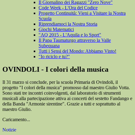
Il Giornalino dei Ragazzi "Zero Nove"
Code Week - L'Ora del Codice
Progetto Continuità: Vieni a Visitare la Nostra
Scuola
Riprendiamoci la Nostra Storia
Giochi Matematici
"AQ 2015 - L'Aquila e lo Sport"
Il Papa Taumaturgo attraverso la Valle
Subequana
Tutti i Sensi del Mondo: Abbiamo Vinto!
"Io riciclo e tu?"
OVINDOLI - I colori della musica
Il 31 marzo si conclude, per la scuola Primaria di Ovindoli, il
progetto "I colori della musica" promosso dal maestro Giulio Votta.
Sono stati tre incontri coinvolgenti, dal laboratorio di strumenti
musicali alla partecipazione attiva ai concerti del sestetto Fandango e
della Banda "Armonie sirentine". Grazie a tutti e soprattutto al
maestro Giulio.
Caricamento...
Notizie