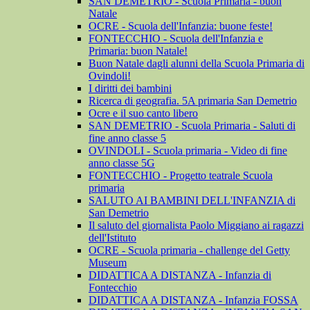
SAN DEMETRIO - Scuola Primaria - buon
Natale
OCRE - Scuola dell'Infanzia: buone feste!
FONTECCHIO - Scuola dell'Infanzia e
Primaria: buon Natale!
Buon Natale dagli alunni della Scuola Primaria di
Ovindoli!
I diritti dei bambini
Ricerca di geografia. 5A primaria San Demetrio
Ocre e il suo canto libero
SAN DEMETRIO - Scuola Primaria - Saluti di
fine anno classe 5
OVINDOLI - Scuola primaria - Video di fine
anno classe 5G
FONTECCHIO - Progetto teatrale Scuola
primaria
SALUTO AI BAMBINI DELL'INFANZIA di
San Demetrio
Il saluto del giornalista Paolo Miggiano ai ragazzi
dell'Istituto
OCRE - Scuola primaria - challenge del Getty
Museum
DIDATTICA A DISTANZA - Infanzia di
Fontecchio
DIDATTICA A DISTANZA - Infanzia FOSSA