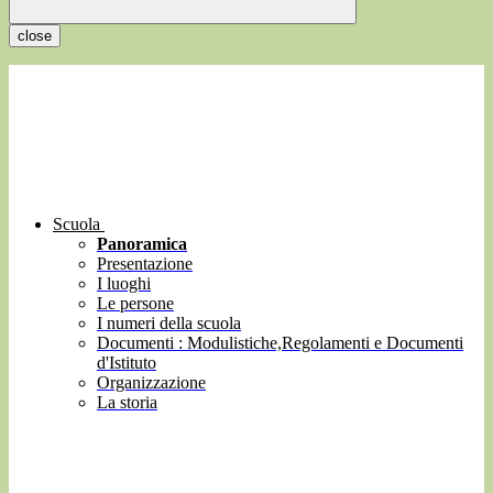
close
Scuola
Panoramica
Presentazione
I luoghi
Le persone
I numeri della scuola
Documenti : Modulistiche,Regolamenti e Documenti
d'Istituto
Organizzazione
La storia