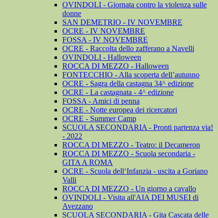
OVINDOLI - Giornata contro la violenza sulle
donne
SAN DEMETRIO - IV NOVEMBRE
OCRE - IV NOVEMBRE
FOSSA - IV NOVEMBRE
OCRE - Raccolta dello zafferano a Navelli
OVINDOLI - Halloween
ROCCA DI MEZZO - Halloween
FONTECCHIO - Alla scoperta dell’autunno
OCRE - Sagra della castagna 34^ edizione
OCRE - La castagnata - 4^ edizione
FOSSA - Amici di penna
OCRE - Notte europea dei ricercatori
OCRE - Summer Camp
SCUOLA SECONDARIA - Pronti partenza via!
- 2022
ROCCA DI MEZZO - Teatro: il Decameron
ROCCA DI MEZZO - Scuola secondaria -
GITA A ROMA
OCRE - Scuola dell‘Infanzia - uscita a Goriano
Valli
ROCCA DI MEZZO - Un giorno a cavallo
OVINDOLI - Visita all'AIA DEI MUSEI di
Avezzano
SCUOLA SECONDARIA - Gita Cascata delle