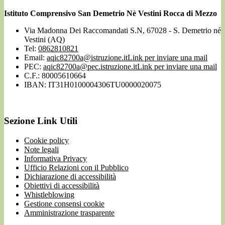
Istituto Comprensivo San Demetrio Nè Vestini Rocca di Mezzo
Via Madonna Dei Raccomandati S.N, 67028 - S. Demetrio né
Vestini (AQ)
Tel:
0862810821
Email:
aqic82700a@istruzione.it
Link per inviare una mail
PEC:
aqic82700a@pec.istruzione.it
Link per inviare una mail
C.F.: 80005610664
IBAN: IT31H0100004306TU0000020075
Sezione Link Utili
Cookie policy
Note legali
Informativa Privacy
Ufficio Relazioni con il Pubblico
Dichiarazione di accessibilità
Obiettivi di accessibilità
Whistleblowing
Gestione consensi cookie
Amministrazione trasparente