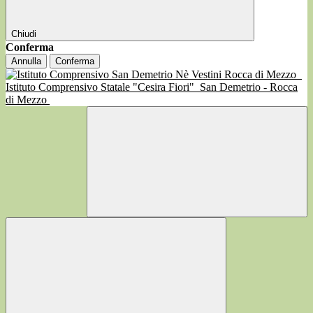
Chiudi
Conferma
Annulla
Conferma
Istituto Comprensivo Statale "Cesira Fiori"
San Demetrio - Rocca
di Mezzo