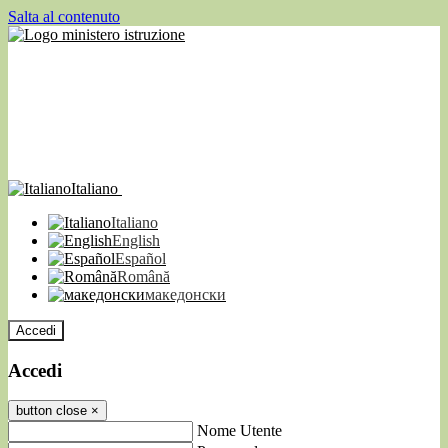
Salta al contenuto
Italiano
Italiano
English
Español
Română
македонски
Accedi
Accedi
button close
×
Nome Utente