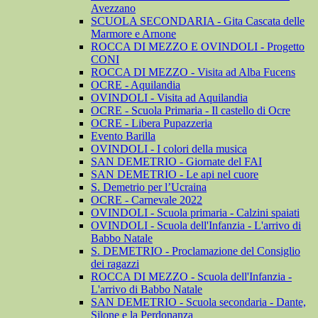
Avezzano
SCUOLA SECONDARIA - Gita Cascata delle
Marmore e Arnone
ROCCA DI MEZZO E OVINDOLI - Progetto
CONI
ROCCA DI MEZZO - Visita ad Alba Fucens
OCRE - Aquilandia
OVINDOLI - Visita ad Aquilandia
OCRE - Scuola Primaria - Il castello di Ocre
OCRE - Libera Pupazzeria
Evento Barilla
OVINDOLI - I colori della musica
SAN DEMETRIO - Giornate del FAI
SAN DEMETRIO - Le api nel cuore
S. Demetrio per l’Ucraina
OCRE - Carnevale 2022
OVINDOLI - Scuola primaria - Calzini spaiati
OVINDOLI - Scuola dell'Infanzia - L'arrivo di
Babbo Natale
S. DEMETRIO - Proclamazione del Consiglio
dei ragazzi
ROCCA DI MEZZO - Scuola dell'Infanzia -
L'arrivo di Babbo Natale
SAN DEMETRIO - Scuola secondaria - Dante,
Silone e la Perdonanza