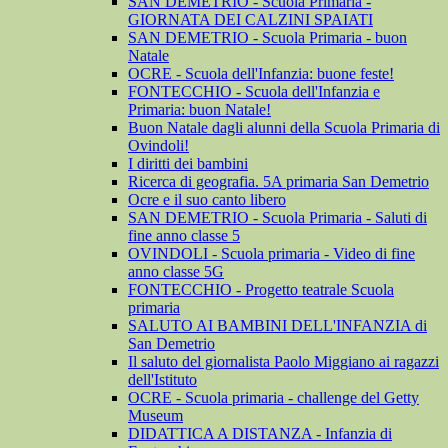
SAN DEMETRIO - Scuola Primaria -
GIORNATA DEI CALZINI SPAIATI
SAN DEMETRIO - Scuola Primaria - buon
Natale
OCRE - Scuola dell'Infanzia: buone feste!
FONTECCHIO - Scuola dell'Infanzia e
Primaria: buon Natale!
Buon Natale dagli alunni della Scuola Primaria di
Ovindoli!
I diritti dei bambini
Ricerca di geografia. 5A primaria San Demetrio
Ocre e il suo canto libero
SAN DEMETRIO - Scuola Primaria - Saluti di
fine anno classe 5
OVINDOLI - Scuola primaria - Video di fine
anno classe 5G
FONTECCHIO - Progetto teatrale Scuola
primaria
SALUTO AI BAMBINI DELL'INFANZIA di
San Demetrio
Il saluto del giornalista Paolo Miggiano ai ragazzi
dell'Istituto
OCRE - Scuola primaria - challenge del Getty
Museum
DIDATTICA A DISTANZA - Infanzia di