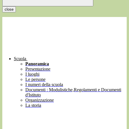
close
Scuola
Panoramica
Presentazione
I luoghi
Le persone
I numeri della scuola
Documenti : Modulistiche,Regolamenti e Documenti
d'Istituto
Organizzazione
La storia