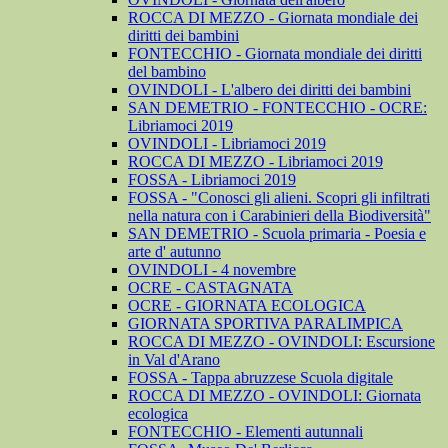
ROCCA DI MEZZO - Giornata mondiale dei
diritti dei bambini
FONTECCHIO - Giornata mondiale dei diritti
del bambino
OVINDOLI - L'albero dei diritti dei bambini
SAN DEMETRIO - FONTECCHIO - OCRE:
Libriamoci 2019
OVINDOLI - Libriamoci 2019
ROCCA DI MEZZO - Libriamoci 2019
FOSSA - Libriamoci 2019
FOSSA - "Conosci gli alieni. Scopri gli infiltrati
nella natura con i Carabinieri della Biodiversità"
SAN DEMETRIO - Scuola primaria - Poesia e
arte d' autunno
OVINDOLI - 4 novembre
OCRE - CASTAGNATA
OCRE - GIORNATA ECOLOGICA
GIORNATA SPORTIVA PARALIMPICA
ROCCA DI MEZZO - OVINDOLI: Escursione
in Val d'Arano
FOSSA - Tappa abruzzese Scuola digitale
ROCCA DI MEZZO - OVINDOLI: Giornata
ecologica
FONTECCHIO - Elementi autunnali