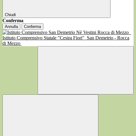
Chiudi
Conferma
Annulla
Conferma
Istituto Comprensivo Statale "Cesira Fiori"
San Demetrio - Rocca
di Mezzo