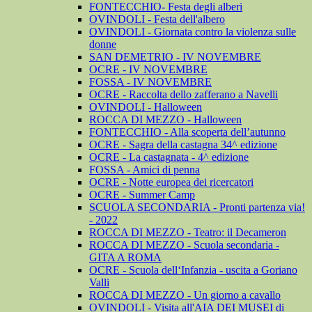
FONTECCHIO- Festa degli alberi
OVINDOLI - Festa dell'albero
OVINDOLI - Giornata contro la violenza sulle
donne
SAN DEMETRIO - IV NOVEMBRE
OCRE - IV NOVEMBRE
FOSSA - IV NOVEMBRE
OCRE - Raccolta dello zafferano a Navelli
OVINDOLI - Halloween
ROCCA DI MEZZO - Halloween
FONTECCHIO - Alla scoperta dell’autunno
OCRE - Sagra della castagna 34^ edizione
OCRE - La castagnata - 4^ edizione
FOSSA - Amici di penna
OCRE - Notte europea dei ricercatori
OCRE - Summer Camp
SCUOLA SECONDARIA - Pronti partenza via!
- 2022
ROCCA DI MEZZO - Teatro: il Decameron
ROCCA DI MEZZO - Scuola secondaria -
GITA A ROMA
OCRE - Scuola dell‘Infanzia - uscita a Goriano
Valli
ROCCA DI MEZZO - Un giorno a cavallo
OVINDOLI - Visita all'AIA DEI MUSEI di