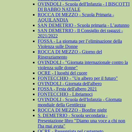
OVINDOLI - Scuola dell'Infanzia - I BISCOTTI
DI BABBO NATALE
ROCCA DI MEZZO - Scuola Primaria -
AQUILANDIA
SAN DEMETRIO - Scuola primaria - L’autunno
SAN DEMETRIO - Il Consiglio dei ragazzi -
2021/2022
FOSSA - La giornata per l’eliminazione della
Violenza sulle Donne
ROCCA DI MEZZO - Giorno del
Ringraziamento
OVINDOLI - "Giornata internazionale contro la
violenza sulle donne"
OCRE - I luoghi del cuore
FONTECCHIO - "Un albero per il futuro"
OVINDOLI - Giornata dell'albero
FOSSA - Festa dell'albero 2021
FONTECCHIO - Libriamoci
OVINDOLI - Scuola dell'Infanzia - Giornata
mondiale della Gentilezza
ROCCA DI MEZZO - Bonfire night
S. DEMETRIO - Scuola secondaria -
Presentazione libro "Diamo una voce a chi non
l'ha mai avuta"
OCRE - Passeggiata nel castagneto