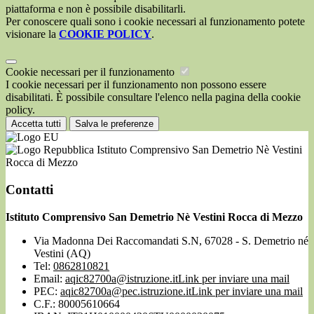
piattaforma e non è possibile disabilitarli.
Per conoscere quali sono i cookie necessari al funzionamento potete
visionare la
COOKIE POLICY
.
Cookie necessari per il funzionamento
I cookie necessari per il funzionamento non possono essere
disabilitati. È possibile consultare l'elenco nella pagina della cookie
policy.
Accetta tutti
Salva le preferenze
Istituto Comprensivo San Demetrio Nè Vestini
Rocca di Mezzo
Contatti
Istituto Comprensivo San Demetrio Nè Vestini Rocca di Mezzo
Via Madonna Dei Raccomandati S.N, 67028 - S. Demetrio né
Vestini (AQ)
Tel:
0862810821
Email:
aqic82700a@istruzione.it
Link per inviare una mail
PEC:
aqic82700a@pec.istruzione.it
Link per inviare una mail
C.F.: 80005610664