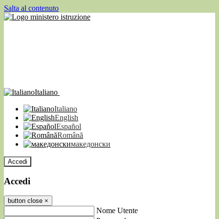
Salta al contenuto
Italiano
Italiano
English
Español
Română
македонски
Accedi
Accedi
button close
×
Nome Utente