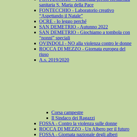
sanitaria S. Maria della Pace
FONTECCHIO - Laboratorio creativo
“Aspettando il Natale”
OCRE - Io leggo perché
SAN DEMETRIO - Autunno 2022
SAN DEMETRIO - Giochiamo a tombola con
“nonni” speciali
OVINDOLI - NO alla violenza contro le donne
ROCCA DI MEZZO - Giornata europea del
riuso
A.s. 2019/2020
Corsa campestre
Il Sindaco dei Ragazzi
FOSSA - Contro la violenza sulle donne
ROCCA DI MEZZO - Un Albero per il futuro
FOSSA - Giornata nazionale degli alberi