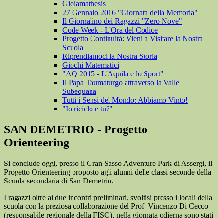
Gioiamathesis
27 Gennaio 2016 "Giornata della Memoria"
Il Giornalino dei Ragazzi "Zero Nove"
Code Week - L'Ora del Codice
Progetto Continuità: Vieni a Visitare la Nostra
Scuola
Riprendiamoci la Nostra Storia
Giochi Matematici
"AQ 2015 - L'Aquila e lo Sport"
Il Papa Taumaturgo attraverso la Valle
Subequana
Tutti i Sensi del Mondo: Abbiamo Vinto!
"Io riciclo e tu?"
SAN DEMETRIO - Progetto
Orienteering
Si conclude oggi, presso il Gran Sasso Adventure Park di Assergi, il
Progetto Orienteering proposto agli alunni delle classi seconde della
Scuola secondaria di San Demetrio.
I ragazzi oltre ai due incontri preliminari, svoltisi presso i locali della
scuola con la preziosa collaborazione del Prof. Vincenzo Di Cecco
(responsabile regionale della FISO), nella giornata odierna sono stati