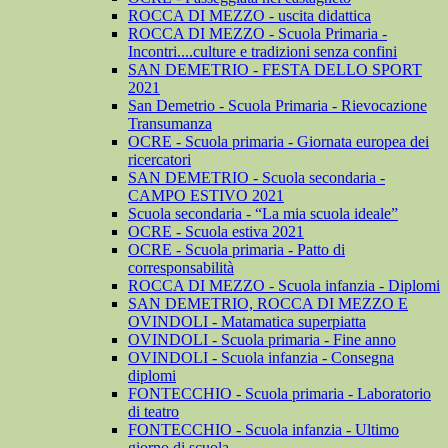
ROCCA DI MEZZO - uscita didattica
ROCCA DI MEZZO - Scuola Primaria -
Incontri....culture e tradizioni senza confini
SAN DEMETRIO - FESTA DELLO SPORT
2021
San Demetrio - Scuola Primaria - Rievocazione
Transumanza
OCRE - Scuola primaria - Giornata europea dei
ricercatori
SAN DEMETRIO - Scuola secondaria -
CAMPO ESTIVO 2021
Scuola secondaria - “La mia scuola ideale”
OCRE - Scuola estiva 2021
OCRE - Scuola primaria - Patto di
corresponsabilità
ROCCA DI MEZZO - Scuola infanzia - Diplomi
SAN DEMETRIO, ROCCA DI MEZZO E
OVINDOLI - Matamatica superpiatta
OVINDOLI - Scuola primaria - Fine anno
OVINDOLI - Scuola infanzia - Consegna
diplomi
FONTECCHIO - Scuola primaria - Laboratorio
di teatro
FONTECCHIO - Scuola infanzia - Ultimo
giorno di scuola