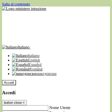
Salta al contenuto
Italiano
Italiano
English
Español
Română
македонски
Accedi
Accedi
button close
×
Nome Utente