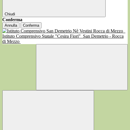
Chiudi
Conferma
Annulla
Conferma
Istituto Comprensivo Statale "Cesira Fiori"
San Demetrio - Rocca
di Mezzo