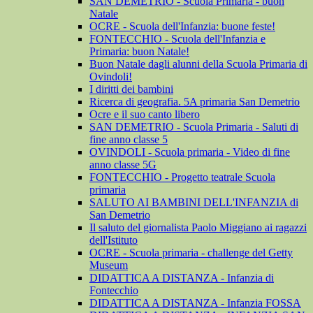
SAN DEMETRIO - Scuola Primaria - buon
Natale
OCRE - Scuola dell'Infanzia: buone feste!
FONTECCHIO - Scuola dell'Infanzia e
Primaria: buon Natale!
Buon Natale dagli alunni della Scuola Primaria di
Ovindoli!
I diritti dei bambini
Ricerca di geografia. 5A primaria San Demetrio
Ocre e il suo canto libero
SAN DEMETRIO - Scuola Primaria - Saluti di
fine anno classe 5
OVINDOLI - Scuola primaria - Video di fine
anno classe 5G
FONTECCHIO - Progetto teatrale Scuola
primaria
SALUTO AI BAMBINI DELL'INFANZIA di
San Demetrio
Il saluto del giornalista Paolo Miggiano ai ragazzi
dell'Istituto
OCRE - Scuola primaria - challenge del Getty
Museum
DIDATTICA A DISTANZA - Infanzia di
Fontecchio
DIDATTICA A DISTANZA - Infanzia FOSSA