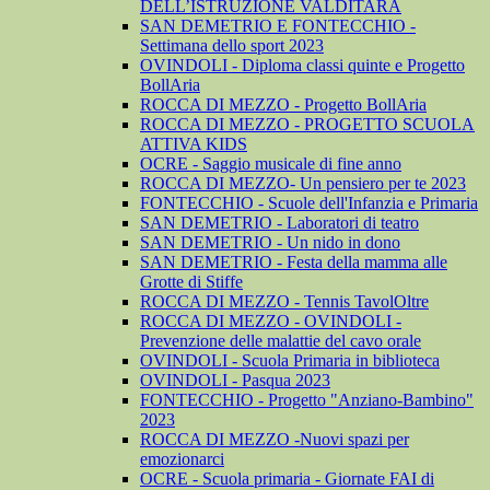
DELL’ISTRUZIONE VALDITARA
SAN DEMETRIO E FONTECCHIO -
Settimana dello sport 2023
OVINDOLI - Diploma classi quinte e Progetto
BollAria
ROCCA DI MEZZO - Progetto BollAria
ROCCA DI MEZZO - PROGETTO SCUOLA
ATTIVA KIDS
OCRE - Saggio musicale di fine anno
ROCCA DI MEZZO- Un pensiero per te 2023
FONTECCHIO - Scuole dell'Infanzia e Primaria
SAN DEMETRIO - Laboratori di teatro
SAN DEMETRIO - Un nido in dono
SAN DEMETRIO - Festa della mamma alle
Grotte di Stiffe
ROCCA DI MEZZO - Tennis TavolOltre
ROCCA DI MEZZO - OVINDOLI -
Prevenzione delle malattie del cavo orale
OVINDOLI - Scuola Primaria in biblioteca
OVINDOLI - Pasqua 2023
FONTECCHIO - Progetto "Anziano-Bambino"
2023
ROCCA DI MEZZO -Nuovi spazi per
emozionarci
OCRE - Scuola primaria - Giornate FAI di