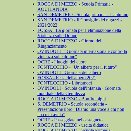
ROCCA DI MEZZO - Scuola Primaria -
AQUILANDIA
SAN DEMETRIO - Scuola primaria - L’autunno
SAN DEMETRIO - Il Consiglio dei ragazzi -
2021/2022
FOSSA - La giornata per l’eliminazione della
Violenza sulle Donne
ROCCA DI MEZZO - Giorno del
Ringraziamento
OVINDOLI - "Giornata internazionale contro la
violenza sulle donne"
OCRE - I luoghi del cuore
FONTECCHIO - "Un albero per il futuro"
OVINDOLI - Giornata dell'albero
FOSSA - Festa dell'albero 2021
FONTECCHIO - Libriamoci
OVINDOLI - Scuola dell'Infanzia - Giornata
mondiale della Gentilezza
ROCCA DI MEZZO - Bonfire night
S. DEMETRIO - Scuola secondaria -
Presentazione libro "Diamo una voce a chi non
l'ha mai avuta"
OCRE - Passeggiata nel castagneto
ROCCA DI MEZZO - uscita didattica
ROCCA DI MEZZO - Scuola Primaria -