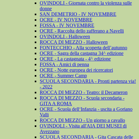
OVINDOLI - Giornata contro la violenza sulle
donne
SAN DEMETRIO - IV NOVEMBRE
OCRE - IV NOVEMBRE
FOSSA - IV NOVEMBRE
OCRE - Raccolta dello zafferano a Navelli
OVINDOLI - Halloween
ROCCA DI MEZZO - Halloween
FONTECCHIO - Alla scoperta dell’autunno
OCRE - Sagra della castagna 34^ edizione
OCRE - La castagnata - 4^ edizione
FOSSA - Amici di penna
OCRE - Notte europea dei ricercatori
OCRE - Summer Camp
SCUOLA SECONDARIA - Pronti partenza via!
- 2022
ROCCA DI MEZZO - Teatro: il Decameron
ROCCA DI MEZZO - Scuola secondaria -
GITA A ROMA
OCRE - Scuola dell‘Infanzia - uscita a Goriano
Valli
ROCCA DI MEZZO - Un giorno a cavallo
OVINDOLI - Visita all'AIA DEI MUSEI di
Avezzano
SCUOLA SECONDARIA - Gita Cascata delle