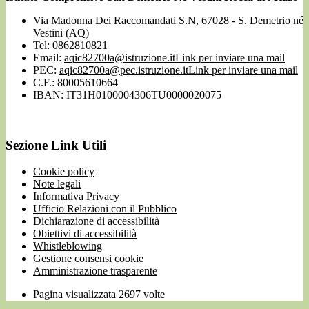
Via Madonna Dei Raccomandati S.N, 67028 - S. Demetrio né
Vestini (AQ)
Tel:
0862810821
Email:
aqic82700a@istruzione.it
Link per inviare una mail
PEC:
aqic82700a@pec.istruzione.it
Link per inviare una mail
C.F.: 80005610664
IBAN: IT31H0100004306TU0000020075
Sezione Link Utili
Cookie policy
Note legali
Informativa Privacy
Ufficio Relazioni con il Pubblico
Dichiarazione di accessibilità
Obiettivi di accessibilità
Whistleblowing
Gestione consensi cookie
Amministrazione trasparente
Pagina visualizzata
2697
volte