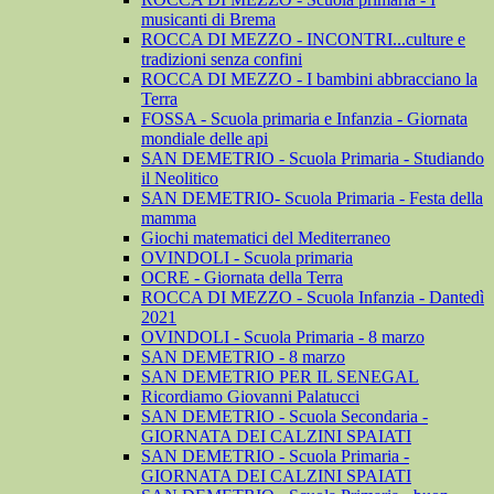
musicanti di Brema
ROCCA DI MEZZO - INCONTRI...culture e
tradizioni senza confini
ROCCA DI MEZZO - I bambini abbracciano la
Terra
FOSSA - Scuola primaria e Infanzia - Giornata
mondiale delle api
SAN DEMETRIO - Scuola Primaria - Studiando
il Neolitico
SAN DEMETRIO- Scuola Primaria - Festa della
mamma
Giochi matematici del Mediterraneo
OVINDOLI - Scuola primaria
OCRE - Giornata della Terra
ROCCA DI MEZZO - Scuola Infanzia - Dantedì
2021
OVINDOLI - Scuola Primaria - 8 marzo
SAN DEMETRIO - 8 marzo
SAN DEMETRIO PER IL SENEGAL
Ricordiamo Giovanni Palatucci
SAN DEMETRIO - Scuola Secondaria -
GIORNATA DEI CALZINI SPAIATI
SAN DEMETRIO - Scuola Primaria -
GIORNATA DEI CALZINI SPAIATI