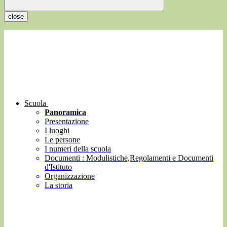
close
Scuola
Panoramica
Presentazione
I luoghi
Le persone
I numeri della scuola
Documenti : Modulistiche,Regolamenti e Documenti
d'Istituto
Organizzazione
La storia