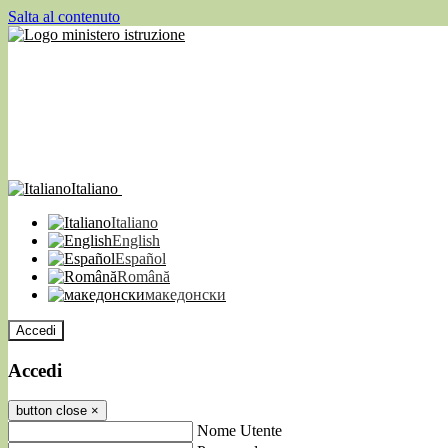
Salta al contenuto
Italiano
Italiano
English
Español
Română
македонски
Accedi
Accedi
button close
×
Nome Utente