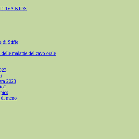
TTIVA KIDS
di Stiffe
e malattie del cavo orale
023
i
era 2023
to"
pics
di meno