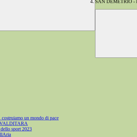
SAN DEMETRIO - 
struiamo un mondo di pace
 VALDITARA
llo sport 2023
llAria