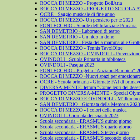
ROCCA DI MEZZO - Progetto BollAria
ROCCA DI MEZZO - PROGETTO SCUOLA A
OCRE - Saggio musicale di fine anno
ROCCA DI MEZZO- Un pensiero per te 2023
FONTECCHIO - Scuole dell'Infanzia e Primaria
SAN DEMETRIO - Laboratori di teatro
SAN DEMETRIO - Un nido in dono
SAN DEMETRIO - Festa della mamma alle Grotte 
ROCCA DI MEZZO - Tennis TavolOltre
ROCCA DI MEZZO - OVINDOLI - Prevenzione dell
OVINDOLI - Scuola Primaria in biblioteca
OVINDOLI - Pasqua 2023
FONTECCHIO - Progetto "Anziano-Bambino" 2
ROCCA DI MEZZO -Nuovi spazi per emozionarc
OCRE - Scuola primaria - Giornate FAI di primav
DIVERSA-MENTE: lettura "Come lepri del deser
PROGETTO DIVERSA-MENTE - Special Olym
ROCCA DI MEZZO E OVINDOLI - M’illumino 
SAN DEMETRIO - Giornata della Memoria 2023
ROCCA DI MEZZO - I colori della musica
OVINDOLI - Giornata dei spaiati 2023
Scuola secondaria - ERASMUS quinto giorno
Scuola secondaria - ERASMUS quarto giorno
Scuola secondaria - ERASMUS terzo giorno
Scuola secondaria - ERASMUS secondo giorno