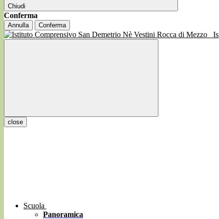
Chiudi
Conferma
Annulla
Conferma
I
close
Scuola
Panoramica