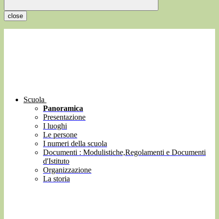
close
Scuola
Panoramica
Presentazione
I luoghi
Le persone
I numeri della scuola
Documenti : Modulistiche,Regolamenti e Documenti
d'Istituto
Organizzazione
La storia