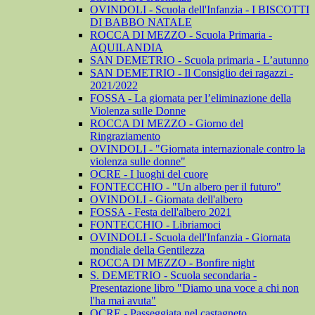
OVINDOLI - Scuola dell'Infanzia - I BISCOTTI
DI BABBO NATALE
ROCCA DI MEZZO - Scuola Primaria -
AQUILANDIA
SAN DEMETRIO - Scuola primaria - L’autunno
SAN DEMETRIO - Il Consiglio dei ragazzi -
2021/2022
FOSSA - La giornata per l’eliminazione della
Violenza sulle Donne
ROCCA DI MEZZO - Giorno del
Ringraziamento
OVINDOLI - "Giornata internazionale contro la
violenza sulle donne"
OCRE - I luoghi del cuore
FONTECCHIO - "Un albero per il futuro"
OVINDOLI - Giornata dell'albero
FOSSA - Festa dell'albero 2021
FONTECCHIO - Libriamoci
OVINDOLI - Scuola dell'Infanzia - Giornata
mondiale della Gentilezza
ROCCA DI MEZZO - Bonfire night
S. DEMETRIO - Scuola secondaria -
Presentazione libro "Diamo una voce a chi non
l'ha mai avuta"
OCRE - Passeggiata nel castagneto