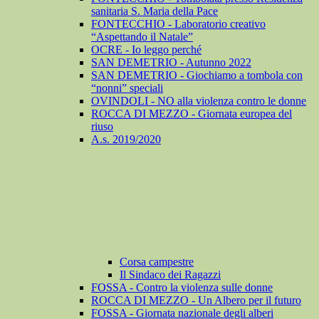
sanitaria S. Maria della Pace
FONTECCHIO - Laboratorio creativo
“Aspettando il Natale”
OCRE - Io leggo perché
SAN DEMETRIO - Autunno 2022
SAN DEMETRIO - Giochiamo a tombola con
“nonni” speciali
OVINDOLI - NO alla violenza contro le donne
ROCCA DI MEZZO - Giornata europea del
riuso
A.s. 2019/2020
Corsa campestre
Il Sindaco dei Ragazzi
FOSSA - Contro la violenza sulle donne
ROCCA DI MEZZO - Un Albero per il futuro
FOSSA - Giornata nazionale degli alberi