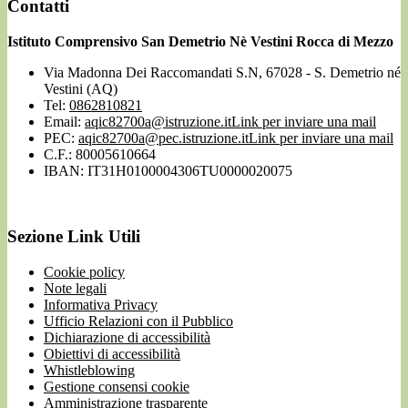
Contatti
Istituto Comprensivo San Demetrio Nè Vestini Rocca di Mezzo
Via Madonna Dei Raccomandati S.N, 67028 - S. Demetrio né
Vestini (AQ)
Tel:
0862810821
Email:
aqic82700a@istruzione.it
Link per inviare una mail
PEC:
aqic82700a@pec.istruzione.it
Link per inviare una mail
C.F.: 80005610664
IBAN: IT31H0100004306TU0000020075
Sezione Link Utili
Cookie policy
Note legali
Informativa Privacy
Ufficio Relazioni con il Pubblico
Dichiarazione di accessibilità
Obiettivi di accessibilità
Whistleblowing
Gestione consensi cookie
Amministrazione trasparente