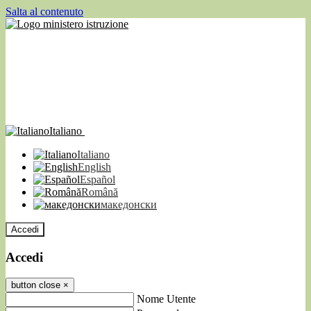
Salta al contenuto
Italiano
Italiano
English
Español
Română
македонски
Accedi
Accedi
button close
×
Nome Utente