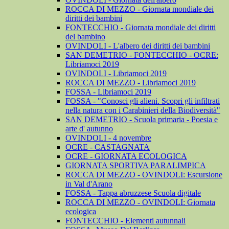
ROCCA DI MEZZO - Giornata mondiale dei
diritti dei bambini
FONTECCHIO - Giornata mondiale dei diritti
del bambino
OVINDOLI - L'albero dei diritti dei bambini
SAN DEMETRIO - FONTECCHIO - OCRE:
Libriamoci 2019
OVINDOLI - Libriamoci 2019
ROCCA DI MEZZO - Libriamoci 2019
FOSSA - Libriamoci 2019
FOSSA - "Conosci gli alieni. Scopri gli infiltrati
nella natura con i Carabinieri della Biodiversità"
SAN DEMETRIO - Scuola primaria - Poesia e
arte d' autunno
OVINDOLI - 4 novembre
OCRE - CASTAGNATA
OCRE - GIORNATA ECOLOGICA
GIORNATA SPORTIVA PARALIMPICA
ROCCA DI MEZZO - OVINDOLI: Escursione
in Val d'Arano
FOSSA - Tappa abruzzese Scuola digitale
ROCCA DI MEZZO - OVINDOLI: Giornata
ecologica
FONTECCHIO - Elementi autunnali