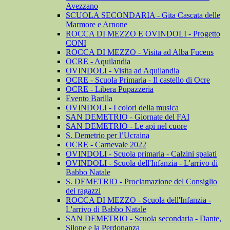
Avezzano
SCUOLA SECONDARIA - Gita Cascata delle
Marmore e Arnone
ROCCA DI MEZZO E OVINDOLI - Progetto
CONI
ROCCA DI MEZZO - Visita ad Alba Fucens
OCRE - Aquilandia
OVINDOLI - Visita ad Aquilandia
OCRE - Scuola Primaria - Il castello di Ocre
OCRE - Libera Pupazzeria
Evento Barilla
OVINDOLI - I colori della musica
SAN DEMETRIO - Giornate del FAI
SAN DEMETRIO - Le api nel cuore
S. Demetrio per l’Ucraina
OCRE - Carnevale 2022
OVINDOLI - Scuola primaria - Calzini spaiati
OVINDOLI - Scuola dell'Infanzia - L'arrivo di
Babbo Natale
S. DEMETRIO - Proclamazione del Consiglio
dei ragazzi
ROCCA DI MEZZO - Scuola dell'Infanzia -
L'arrivo di Babbo Natale
SAN DEMETRIO - Scuola secondaria - Dante,
Silone e la Perdonanza