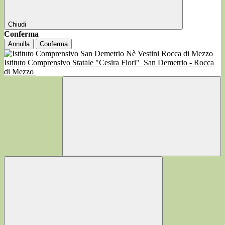
Chiudi
Conferma
Annulla
Conferma
Istituto Comprensivo Statale "Cesira Fiori"
San Demetrio - Rocca
di Mezzo