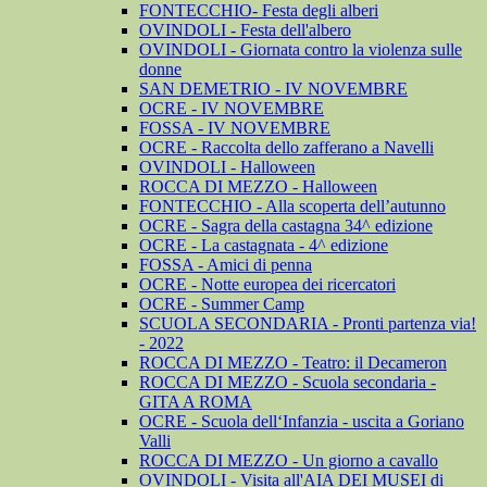
FONTECCHIO- Festa degli alberi
OVINDOLI - Festa dell'albero
OVINDOLI - Giornata contro la violenza sulle
donne
SAN DEMETRIO - IV NOVEMBRE
OCRE - IV NOVEMBRE
FOSSA - IV NOVEMBRE
OCRE - Raccolta dello zafferano a Navelli
OVINDOLI - Halloween
ROCCA DI MEZZO - Halloween
FONTECCHIO - Alla scoperta dell’autunno
OCRE - Sagra della castagna 34^ edizione
OCRE - La castagnata - 4^ edizione
FOSSA - Amici di penna
OCRE - Notte europea dei ricercatori
OCRE - Summer Camp
SCUOLA SECONDARIA - Pronti partenza via!
- 2022
ROCCA DI MEZZO - Teatro: il Decameron
ROCCA DI MEZZO - Scuola secondaria -
GITA A ROMA
OCRE - Scuola dell‘Infanzia - uscita a Goriano
Valli
ROCCA DI MEZZO - Un giorno a cavallo
OVINDOLI - Visita all'AIA DEI MUSEI di