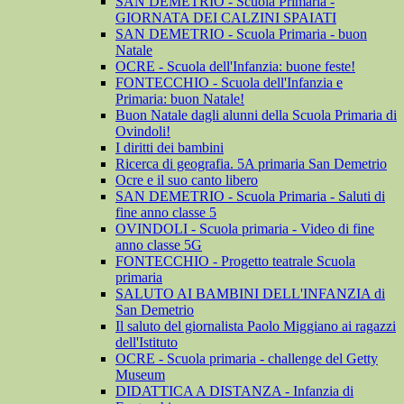
SAN DEMETRIO - Scuola Primaria -
GIORNATA DEI CALZINI SPAIATI
SAN DEMETRIO - Scuola Primaria - buon
Natale
OCRE - Scuola dell'Infanzia: buone feste!
FONTECCHIO - Scuola dell'Infanzia e
Primaria: buon Natale!
Buon Natale dagli alunni della Scuola Primaria di
Ovindoli!
I diritti dei bambini
Ricerca di geografia. 5A primaria San Demetrio
Ocre e il suo canto libero
SAN DEMETRIO - Scuola Primaria - Saluti di
fine anno classe 5
OVINDOLI - Scuola primaria - Video di fine
anno classe 5G
FONTECCHIO - Progetto teatrale Scuola
primaria
SALUTO AI BAMBINI DELL'INFANZIA di
San Demetrio
Il saluto del giornalista Paolo Miggiano ai ragazzi
dell'Istituto
OCRE - Scuola primaria - challenge del Getty
Museum
DIDATTICA A DISTANZA - Infanzia di