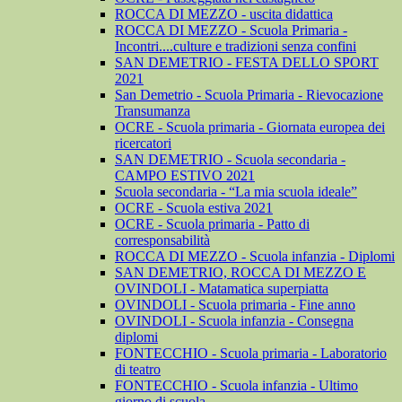
ROCCA DI MEZZO - uscita didattica
ROCCA DI MEZZO - Scuola Primaria -
Incontri....culture e tradizioni senza confini
SAN DEMETRIO - FESTA DELLO SPORT
2021
San Demetrio - Scuola Primaria - Rievocazione
Transumanza
OCRE - Scuola primaria - Giornata europea dei
ricercatori
SAN DEMETRIO - Scuola secondaria -
CAMPO ESTIVO 2021
Scuola secondaria - “La mia scuola ideale”
OCRE - Scuola estiva 2021
OCRE - Scuola primaria - Patto di
corresponsabilità
ROCCA DI MEZZO - Scuola infanzia - Diplomi
SAN DEMETRIO, ROCCA DI MEZZO E
OVINDOLI - Matamatica superpiatta
OVINDOLI - Scuola primaria - Fine anno
OVINDOLI - Scuola infanzia - Consegna
diplomi
FONTECCHIO - Scuola primaria - Laboratorio
di teatro
FONTECCHIO - Scuola infanzia - Ultimo
giorno di scuola