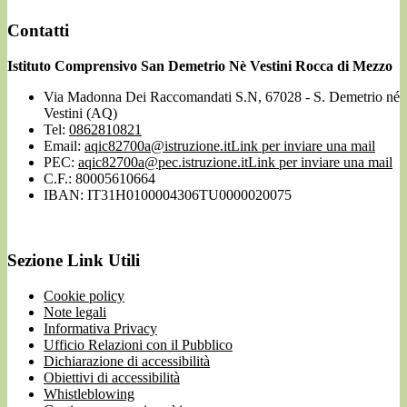
Contatti
Istituto Comprensivo San Demetrio Nè Vestini Rocca di Mezzo
Via Madonna Dei Raccomandati S.N, 67028 - S. Demetrio né
Vestini (AQ)
Tel:
0862810821
Email:
aqic82700a@istruzione.it
Link per inviare una mail
PEC:
aqic82700a@pec.istruzione.it
Link per inviare una mail
C.F.: 80005610664
IBAN: IT31H0100004306TU0000020075
Sezione Link Utili
Cookie policy
Note legali
Informativa Privacy
Ufficio Relazioni con il Pubblico
Dichiarazione di accessibilità
Obiettivi di accessibilità
Whistleblowing