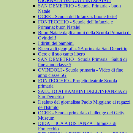
GIORNATA DEI CALZINI SPAIATI
SAN DEMETRIO - Scuola Primaria - buon
Natale
OCRE - Scuola dell'Infanzia: buone feste!
FONTECCHIO - Scuola dell'Infanzia e
Primaria: buon Natale!
Buon Natale dagli alunni della Scuola Primaria di
Ovindoli!
I diritti dei bambini
Ricerca di geografia. 5A primaria San Demetrio
Ocre e il suo canto libero
SAN DEMETRIO - Scuola Primaria - Saluti di
fine anno classe 5
OVINDOLI - Scuola primaria - Video di fine
anno classe 5G
FONTECCHIO - Progetto teatrale Scuola
primaria
SALUTO AI BAMBINI DELL'INFANZIA di
San Demetrio
Il saluto del giornalista Paolo Miggiano ai ragazzi
dell'Istituto
OCRE - Scuola primaria - challenge del Getty
Museum
DIDATTICA A DISTANZA - Infanzia di
Fontecchio