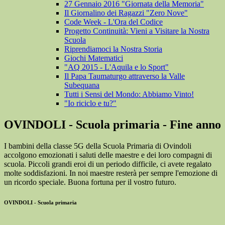
27 Gennaio 2016 "Giornata della Memoria"
Il Giornalino dei Ragazzi "Zero Nove"
Code Week - L'Ora del Codice
Progetto Continuità: Vieni a Visitare la Nostra
Scuola
Riprendiamoci la Nostra Storia
Giochi Matematici
"AQ 2015 - L'Aquila e lo Sport"
Il Papa Taumaturgo attraverso la Valle
Subequana
Tutti i Sensi del Mondo: Abbiamo Vinto!
"Io riciclo e tu?"
OVINDOLI - Scuola primaria - Fine anno
I bambini della classe 5G della Scuola Primaria di Ovindoli
accolgono emozionati i saluti delle maestre e dei loro compagni di
scuola. Piccoli grandi eroi di un periodo difficile, ci avete regalato
molte soddisfazioni. In noi maestre resterà per sempre l'emozione di
un ricordo speciale. Buona fortuna per il vostro futuro.
OVINDOLI - Scuola primaria