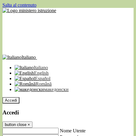
Salta al contenuto
Italiano
Italiano
English
Español
Română
македонски
Accedi
Accedi
button close
×
Nome Utente