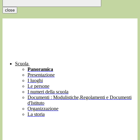
close
Scuola
Panoramica
Presentazione
I luoghi
Le persone
I numeri della scuola
Documenti : Modulistiche,Regolamenti e Documenti
d'Istituto
Organizzazione
La storia