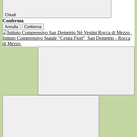
Chiudi
Conferma
Annulla
Conferma
Istituto Comprensivo Statale "Cesira Fiori"
San Demetrio - Rocca
di Mezzo