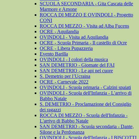
SCUOLA SECONDARIA - Gita Cascata delle
Marmore e Arnone
ROCCA DI MEZZO E OVINDOLI - Progetto
CONI
ROCCA DI MEZZO - Visita ad Alba Fucens
OCRE - Aquilandia
OVINDOLI - Visita ad Aquilandia
OCRE - Scuola Primaria - Il castello di Ocre
OCRE - Libera Pupazzeria
Evento Barilla
OVINDOLI - I colori della musica
SAN DEMETRIO - Giornate del FAI
SAN DEMETRIO - Le api nel cuore
S. Demetrio per l’Ucraina
OCRE - Carnevale 2022
OVINDOLI - Scuola primaria - Calzini spaiati
OVINDOLI - Scuola dell'Infanzia - L'arrivo di
Babbo Natale
S. DEMETRIO - Proclamazione del Consiglio
dei ragazzi
ROCCA DI MEZZO - Scuola dell'Infanzia -
L'arrivo di Babbo Natale
SAN DEMETRIO - Scuola secondaria - Dante,
Silone e la Perdonanza
OVINDOLI - Scuola dell'Infanzia - I BISCOTTI