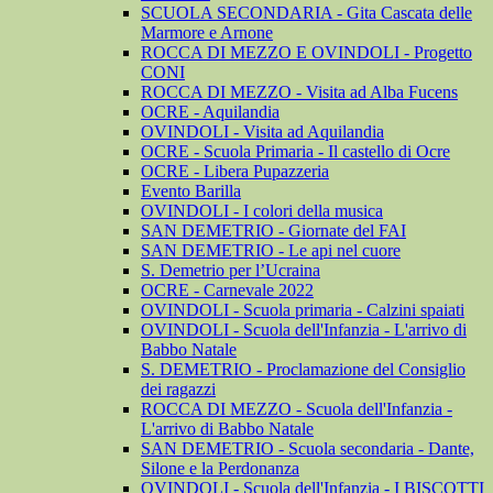
SCUOLA SECONDARIA - Gita Cascata delle
Marmore e Arnone
ROCCA DI MEZZO E OVINDOLI - Progetto
CONI
ROCCA DI MEZZO - Visita ad Alba Fucens
OCRE - Aquilandia
OVINDOLI - Visita ad Aquilandia
OCRE - Scuola Primaria - Il castello di Ocre
OCRE - Libera Pupazzeria
Evento Barilla
OVINDOLI - I colori della musica
SAN DEMETRIO - Giornate del FAI
SAN DEMETRIO - Le api nel cuore
S. Demetrio per l’Ucraina
OCRE - Carnevale 2022
OVINDOLI - Scuola primaria - Calzini spaiati
OVINDOLI - Scuola dell'Infanzia - L'arrivo di
Babbo Natale
S. DEMETRIO - Proclamazione del Consiglio
dei ragazzi
ROCCA DI MEZZO - Scuola dell'Infanzia -
L'arrivo di Babbo Natale
SAN DEMETRIO - Scuola secondaria - Dante,
Silone e la Perdonanza
OVINDOLI - Scuola dell'Infanzia - I BISCOTTI