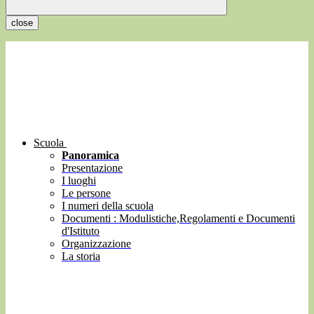
close
Scuola
Panoramica
Presentazione
I luoghi
Le persone
I numeri della scuola
Documenti : Modulistiche,Regolamenti e Documenti
d'Istituto
Organizzazione
La storia