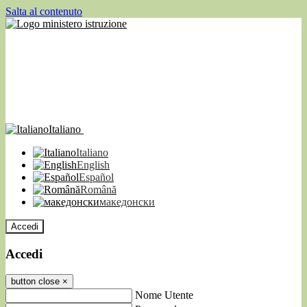
Salta al contenuto
Italiano
Italiano
English
Español
Română
македонски
Accedi
Accedi
button close
×
Nome Utente