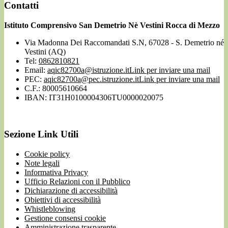
Contatti
Istituto Comprensivo San Demetrio Nè Vestini Rocca di Mezzo
Via Madonna Dei Raccomandati S.N, 67028 - S. Demetrio né
Vestini (AQ)
Tel:
0862810821
Email:
aqic82700a@istruzione.it
Link per inviare una mail
PEC:
aqic82700a@pec.istruzione.it
Link per inviare una mail
C.F.: 80005610664
IBAN: IT31H0100004306TU0000020075
Sezione Link Utili
Cookie policy
Note legali
Informativa Privacy
Ufficio Relazioni con il Pubblico
Dichiarazione di accessibilità
Obiettivi di accessibilità
Whistleblowing
Gestione consensi cookie
Amministrazione trasparente