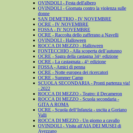
OVINDOLI - Festa dell'albero
OVINDOLI - Giornata contro la violenza sulle
donne
SAN DEMETRIO - IV NOVEMBRE
OCRE - IV NOVEMBRE
FOSSA - IV NOVEMBRE
OCRE - Raccolta dello zafferano a Navelli
OVINDOLI - Halloween
ROCCA DI MEZZO - Halloween
FONTECCHIO - Alla scoperta dell’autunno
OCRE - Sagra della castagna 34^ edizione
OCRE - La castagnata - 4^ edizione
FOSSA - Amici di penna
OCRE - Notte europea dei ricercatori
OCRE - Summer Camp
SCUOLA SECONDARIA - Pronti partenza via!
- 2022
ROCCA DI MEZZO - Teatro: il Decameron
ROCCA DI MEZZO - Scuola secondaria -
GITA A ROMA
OCRE - Scuola dell‘Infanzia - uscita a Goriano
Valli
ROCCA DI MEZZO - Un giorno a cavallo
OVINDOLI - Visita all'AIA DEI MUSEI di
Avezzano