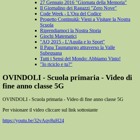
27 Gennaio 2016 "Giornata della Memoria"
Il Giornalino dei Ragazzi "Zero Nove"
Code Week - L'Ora del Codice
Progetto Continuità: Vieni a Visitare la Nostra
Scuola
Riprendiamoci la Nostra Storia
Giochi Matematici
"AQ 2015 - L'Aquila e lo Sport"
Il Papa Taumaturgo attraverso la Valle
Subequana
Tutti i Sensi del Mondo: Abbiamo Vinto!
"Io riciclo e tu?"
OVINDOLI - Scuola primaria - Video di
fine anno classe 5G
OVINDOLI - Scuola primaria - Video di fine anno classe 5G
Per visionare il video cliccare sul link sottostante
https://youtu.be/32vAqv8uH24