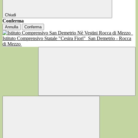
Chiudi
Conferma
Annulla
Conferma
Istituto Comprensivo Statale "Cesira Fiori"
San Demetrio - Rocca
di Mezzo