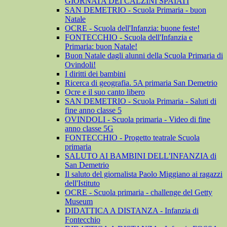
GIORNATA DEI CALZINI SPAIATI
SAN DEMETRIO - Scuola Primaria - buon
Natale
OCRE - Scuola dell'Infanzia: buone feste!
FONTECCHIO - Scuola dell'Infanzia e
Primaria: buon Natale!
Buon Natale dagli alunni della Scuola Primaria di
Ovindoli!
I diritti dei bambini
Ricerca di geografia. 5A primaria San Demetrio
Ocre e il suo canto libero
SAN DEMETRIO - Scuola Primaria - Saluti di
fine anno classe 5
OVINDOLI - Scuola primaria - Video di fine
anno classe 5G
FONTECCHIO - Progetto teatrale Scuola
primaria
SALUTO AI BAMBINI DELL'INFANZIA di
San Demetrio
Il saluto del giornalista Paolo Miggiano ai ragazzi
dell'Istituto
OCRE - Scuola primaria - challenge del Getty
Museum
DIDATTICA A DISTANZA - Infanzia di
Fontecchio