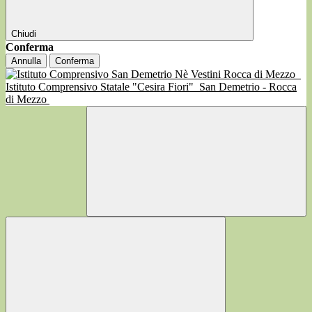
Chiudi
Conferma
Annulla
Conferma
Istituto Comprensivo Statale "Cesira Fiori"
San Demetrio - Rocca
di Mezzo