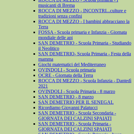
musicanti di Brema
ROCCA DI MEZZO - INCONTRI...culture e
tradizioni senza confini
ROCCA DI MEZZO - I bambini abbracciano la
Terra
FOSSA - Scuola primaria e Infanzia - Giornata
mondiale delle api
SAN DEMETRIO - Scuola Primaria - Studiando
il Neolitico
SAN DEMETRIO- Scuola Primaria - Festa della
mamma
Giochi matematici del Mediterraneo
OVINDOLI - Scuola primaria
OCRE - Giornata della Terra
ROCCA DI MEZZO - Scuola Infanzia - Dantedì
2021
OVINDOLI - Scuola Primaria - 8 marzo
SAN DEMETRIO - 8 marzo
SAN DEMETRIO PER IL SENEGAL
Ricordiamo Giovanni Palatucci
SAN DEMETRIO - Scuola Secondaria -
GIORNATA DEI CALZINI SPAIATI
SAN DEMETRIO - Scuola Primaria -
GIORNATA DEI CALZINI SPAIATI