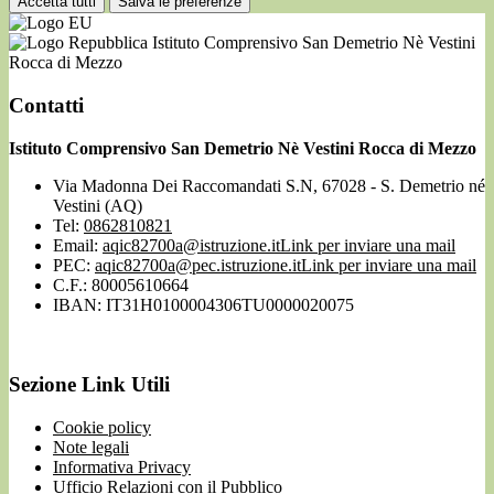
Accetta tutti
Salva le preferenze
Istituto Comprensivo San Demetrio Nè Vestini
Rocca di Mezzo
Contatti
Istituto Comprensivo San Demetrio Nè Vestini Rocca di Mezzo
Via Madonna Dei Raccomandati S.N, 67028 - S. Demetrio né
Vestini (AQ)
Tel:
0862810821
Email:
aqic82700a@istruzione.it
Link per inviare una mail
PEC:
aqic82700a@pec.istruzione.it
Link per inviare una mail
C.F.: 80005610664
IBAN: IT31H0100004306TU0000020075
Sezione Link Utili
Cookie policy
Note legali
Informativa Privacy
Ufficio Relazioni con il Pubblico