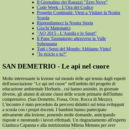
Il Giornalino dei Ragazzi "Zero Nove"
Code Week - L'Ora del Codice
Progetto Continuità: Vieni a Visitare la Nostra
Scuola
Riprendiamoci la Nostra Storia
Giochi Matematici
"AQ 2015 - L'Aquila e lo Sport"
Il Papa Taumaturgo attraverso la Valle
Subequana
Tutti i Sensi del Mondo: Abbiamo Vinto!
"Io riciclo e tu?"
SAN DEMETRIO - Le api nel cuore
Molto interessante la lezione sul mondo delle api tenuta dagli esperti
dell'associazione "Le api nel cuore" nell'ambito del progetto di
educazione ambientale Herbaria , cui hanno assistito, in giornate
diverse, gli alunni di alcune classi delle scuole primarie dell'Istituto
comprensivo. (San Demetrio, Fossa, Ocre, Rocca di Mezzo).
L'incontro è stato preceduto da percorsi didattici sul tema sviluppati
a scuola con i propri docenti. I bambini hanno partecipato
attivamente alla lezione, ponendo molte domande, anticipando
risposte e mostrando i lavori effettuati. Un ringraziamento all'esperto
Gianluca Capanna e alla nutrizionista Milena Mennea per aver