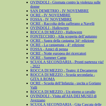
OVINDOLI - Giornata contro la violenza sulle
donne
SAN DEMETRIO - IV NOVEMBRE
OCRE - IV NOVEMBRE
FOSSA - IV NOVEMBRE
OCRE - Raccolta dello zafferano a Navelli
OVINDOLI - Halloween
ROCCA DI MEZZO - Halloween
FONTECCHIO - Alla scoperta dell’autunno
OCRE - Sagra della castagna 34^ edizione
OCRE - La castagnata - 4^ edizione
FOSSA - Amici di penna
OCRE - Notte europea dei ricercatori
OCRE - Summer Camp
SCUOLA SECONDARIA - Pronti partenza via!
- 2022
ROCCA DI MEZZO - Teatro: il Decameron
ROCCA DI MEZZO - Scuola secondaria -
GITA A ROMA
OCRE - Scuola dell‘Infanzia - uscita a Goriano
Valli
ROCCA DI MEZZO - Un giorno a cavallo
OVINDOLI - Visita all'AIA DEI MUSEI di
Avezzano
SCUOLA SECONDARIA - Gita Cascata delle