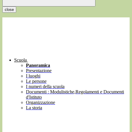
close
Scuola
Panoramica
Presentazione
I luoghi
Le persone
I numeri della scuola
Documenti : Modulistiche,Regolamenti e Documenti
d'Istituto
Organizzazione
La storia