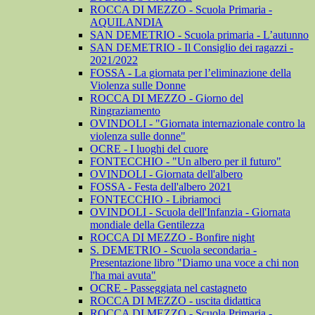
ROCCA DI MEZZO - Scuola Primaria -
AQUILANDIA
SAN DEMETRIO - Scuola primaria - L’autunno
SAN DEMETRIO - Il Consiglio dei ragazzi -
2021/2022
FOSSA - La giornata per l’eliminazione della
Violenza sulle Donne
ROCCA DI MEZZO - Giorno del
Ringraziamento
OVINDOLI - "Giornata internazionale contro la
violenza sulle donne"
OCRE - I luoghi del cuore
FONTECCHIO - "Un albero per il futuro"
OVINDOLI - Giornata dell'albero
FOSSA - Festa dell'albero 2021
FONTECCHIO - Libriamoci
OVINDOLI - Scuola dell'Infanzia - Giornata
mondiale della Gentilezza
ROCCA DI MEZZO - Bonfire night
S. DEMETRIO - Scuola secondaria -
Presentazione libro "Diamo una voce a chi non
l'ha mai avuta"
OCRE - Passeggiata nel castagneto
ROCCA DI MEZZO - uscita didattica
ROCCA DI MEZZO - Scuola Primaria -