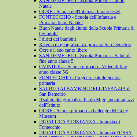
SAN DEMETRIO - Scuola Primaria - buon
Natale
OCRE - Scuola dell'Infanzia: buone feste!
FONTECCHIO - Scuola dell'Infanzia e
Primaria: buon Natale!
Buon Natale dagli alunni della Scuola Primaria di
Ovindoli!
I diritti dei bambini
Ricerca di geografia. 5A primaria San Demetrio
Ocre e il suo canto libero
SAN DEMETRIO - Scuola Primaria - Saluti di
fine anno classe 5
OVINDOLI - Scuola primaria - Video di fine
anno classe 5G
FONTECCHIO - Progetto teatrale Scuola
primaria
SALUTO AI BAMBINI DELL'INFANZIA di
San Demetrio
Il saluto del giornalista Paolo Miggiano ai ragazzi
dell'Istituto
OCRE - Scuola primaria - challenge del Getty
Museum
DIDATTICA A DISTANZA - Infanzia di
Fontecchio
DIDATTICA A DISTANZA - Infanzia FOSSA