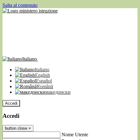
Salta al contenuto
Italiano
Italiano
English
Español
Română
македонски
Accedi
Accedi
button close
×
Nome Utente