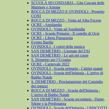
SCUOLA SECONDARIA - Gita Cascata delle
Marmore e Arnone
ROCCA DI MEZZO E OVINDOLI - Progetto
CONI
ROCCA DI MEZZO - Visita ad Alba Fucens
OCRE - Aquilandia
OVINDOLI - Visita ad Aquilandia
OCRE - Scuola Primaria - Il castello di Ocre
OCRE - Libera Pupazzeria
Evento Barilla
OVINDOLI - I colori della musica
SAN DEMETRIO - Giornate del FAI
SAN DEMETRIO - Le api nel cuore
S. Demetrio per l’Ucraina
OCRE - Carnevale 2022
OVINDOLI - Scuola primaria - Calzini spaiati
OVINDOLI - Scuola dell'Infanzia - L'arrivo di
Babbo Natale
S. DEMETRIO - Proclamazione del Consiglio
dei ragazzi
ROCCA DI MEZZO - Scuola dell'Infanzia -
L'arrivo di Babbo Natale
SAN DEMETRIO - Scuola secondaria - Dante,
Silone e la Perdonanza
OVINDOLI - Scuola dell'Infanzia - I BISCOTTI