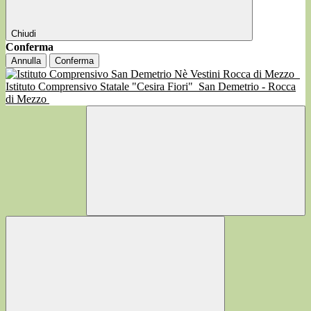
Chiudi
Conferma
Annulla
Conferma
Istituto Comprensivo Statale "Cesira Fiori"
San Demetrio - Rocca
di Mezzo