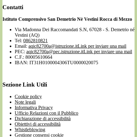
Contatti
Istituto Comprensivo San Demetrio Nè Vestini Rocca di Mezzo
Via Madonna Dei Raccomandati S.N, 67028 - S. Demetrio né
Vestini (AQ)
Tel:
0862810821
Email:
aqic82700a@istruzione.it
Link per inviare una mail
PEC:
aqic82700a@pec.istruzione.it
Link per inviare una mail
C.F.: 80005610664
IBAN: IT31H0100004306TU0000020075
Sezione Link Utili
Cookie policy
Note legali
Informativa Privacy
Ufficio Relazioni con il Pubblico
Dichiarazione di accessibilità
Obiettivi di accessibilità
Whistleblowing
Gestione consensi cookie