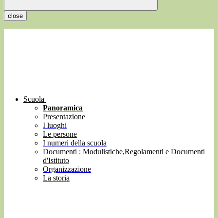
close
Scuola
Panoramica
Presentazione
I luoghi
Le persone
I numeri della scuola
Documenti : Modulistiche,Regolamenti e Documenti
d'Istituto
Organizzazione
La storia