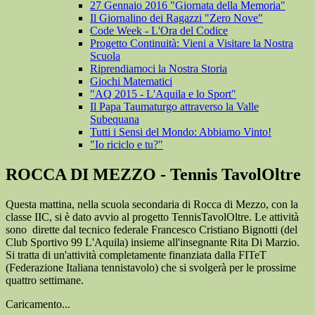
27 Gennaio 2016 "Giornata della Memoria"
Il Giornalino dei Ragazzi "Zero Nove"
Code Week - L'Ora del Codice
Progetto Continuità: Vieni a Visitare la Nostra
Scuola
Riprendiamoci la Nostra Storia
Giochi Matematici
"AQ 2015 - L'Aquila e lo Sport"
Il Papa Taumaturgo attraverso la Valle
Subequana
Tutti i Sensi del Mondo: Abbiamo Vinto!
"Io riciclo e tu?"
ROCCA DI MEZZO - Tennis TavolOltre
Questa mattina, nella scuola secondaria di Rocca di Mezzo, con la
classe IIC, si è dato avvio al progetto TennisTavolOltre. Le attività
sono dirette dal tecnico federale Francesco Cristiano Bignotti (del
Club Sportivo 99 L'Aquila) insieme all'insegnante Rita Di Marzio.
Si tratta di un'attività completamente finanziata dalla FITeT
(Federazione Italiana tennistavolo) che si svolgerà per le prossime
quattro settimane.
Caricamento...