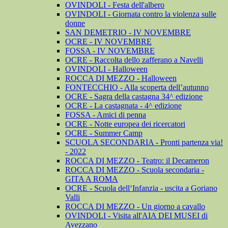
OVINDOLI - Festa dell'albero
OVINDOLI - Giornata contro la violenza sulle
donne
SAN DEMETRIO - IV NOVEMBRE
OCRE - IV NOVEMBRE
FOSSA - IV NOVEMBRE
OCRE - Raccolta dello zafferano a Navelli
OVINDOLI - Halloween
ROCCA DI MEZZO - Halloween
FONTECCHIO - Alla scoperta dell’autunno
OCRE - Sagra della castagna 34^ edizione
OCRE - La castagnata - 4^ edizione
FOSSA - Amici di penna
OCRE - Notte europea dei ricercatori
OCRE - Summer Camp
SCUOLA SECONDARIA - Pronti partenza via!
- 2022
ROCCA DI MEZZO - Teatro: il Decameron
ROCCA DI MEZZO - Scuola secondaria -
GITA A ROMA
OCRE - Scuola dell‘Infanzia - uscita a Goriano
Valli
ROCCA DI MEZZO - Un giorno a cavallo
OVINDOLI - Visita all'AIA DEI MUSEI di
Avezzano