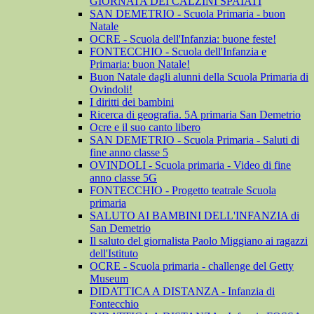
GIORNATA DEI CALZINI SPAIATI
SAN DEMETRIO - Scuola Primaria - buon
Natale
OCRE - Scuola dell'Infanzia: buone feste!
FONTECCHIO - Scuola dell'Infanzia e
Primaria: buon Natale!
Buon Natale dagli alunni della Scuola Primaria di
Ovindoli!
I diritti dei bambini
Ricerca di geografia. 5A primaria San Demetrio
Ocre e il suo canto libero
SAN DEMETRIO - Scuola Primaria - Saluti di
fine anno classe 5
OVINDOLI - Scuola primaria - Video di fine
anno classe 5G
FONTECCHIO - Progetto teatrale Scuola
primaria
SALUTO AI BAMBINI DELL'INFANZIA di
San Demetrio
Il saluto del giornalista Paolo Miggiano ai ragazzi
dell'Istituto
OCRE - Scuola primaria - challenge del Getty
Museum
DIDATTICA A DISTANZA - Infanzia di
Fontecchio