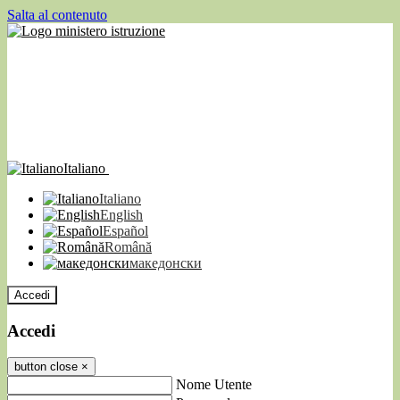
Salta al contenuto
Italiano
Italiano
English
Español
Română
македонски
Accedi
Accedi
button close
×
Nome Utente