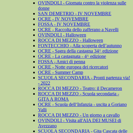
OVINDOLI - Giornata contro la violenza sulle
donne
SAN DEMETRIO - IV NOVEMBRE
OCRE - IV NOVEMBRE
FOSSA - IV NOVEMBRE
OCRE - Raccolta dello zafferano a Navelli
OVINDOLI - Halloween
ROCCA DI MEZZO - Halloween
FONTECCHIO - Alla scoperta dell’autunno
OCRE - Sagra della castagna 34^ edizione
OCRE - La castagnata - 4^ edizione
FOSSA - Amici di penna
OCRE - Notte europea dei ricercatori
OCRE - Summer Camp
SCUOLA SECONDARIA - Pronti partenza via!
- 2022
ROCCA DI MEZZO - Teatro: il Decameron
ROCCA DI MEZZO - Scuola secondaria -
GITA A ROMA
OCRE - Scuola dell‘Infanzia - uscita a Goriano
Valli
ROCCA DI MEZZO - Un giorno a cavallo
OVINDOLI - Visita all'AIA DEI MUSEI di
Avezzano
SCUOLA SECONDARIA - Gita Cascata delle