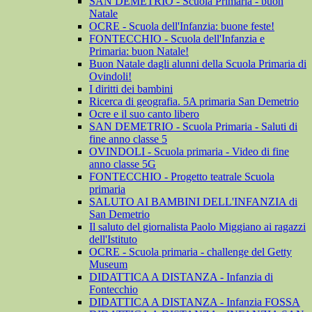
SAN DEMETRIO - Scuola Primaria - buon
Natale
OCRE - Scuola dell'Infanzia: buone feste!
FONTECCHIO - Scuola dell'Infanzia e
Primaria: buon Natale!
Buon Natale dagli alunni della Scuola Primaria di
Ovindoli!
I diritti dei bambini
Ricerca di geografia. 5A primaria San Demetrio
Ocre e il suo canto libero
SAN DEMETRIO - Scuola Primaria - Saluti di
fine anno classe 5
OVINDOLI - Scuola primaria - Video di fine
anno classe 5G
FONTECCHIO - Progetto teatrale Scuola
primaria
SALUTO AI BAMBINI DELL'INFANZIA di
San Demetrio
Il saluto del giornalista Paolo Miggiano ai ragazzi
dell'Istituto
OCRE - Scuola primaria - challenge del Getty
Museum
DIDATTICA A DISTANZA - Infanzia di
Fontecchio
DIDATTICA A DISTANZA - Infanzia FOSSA