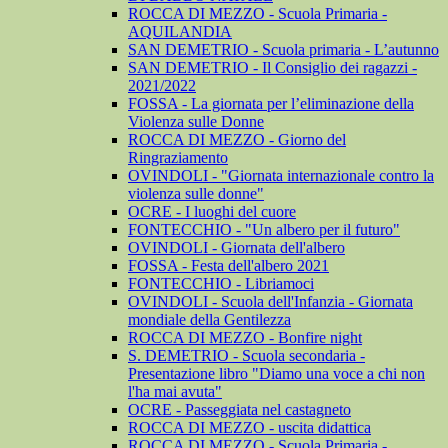
ROCCA DI MEZZO - Scuola Primaria -
AQUILANDIA
SAN DEMETRIO - Scuola primaria - L’autunno
SAN DEMETRIO - Il Consiglio dei ragazzi -
2021/2022
FOSSA - La giornata per l’eliminazione della
Violenza sulle Donne
ROCCA DI MEZZO - Giorno del
Ringraziamento
OVINDOLI - "Giornata internazionale contro la
violenza sulle donne"
OCRE - I luoghi del cuore
FONTECCHIO - "Un albero per il futuro"
OVINDOLI - Giornata dell'albero
FOSSA - Festa dell'albero 2021
FONTECCHIO - Libriamoci
OVINDOLI - Scuola dell'Infanzia - Giornata
mondiale della Gentilezza
ROCCA DI MEZZO - Bonfire night
S. DEMETRIO - Scuola secondaria -
Presentazione libro "Diamo una voce a chi non
l'ha mai avuta"
OCRE - Passeggiata nel castagneto
ROCCA DI MEZZO - uscita didattica
ROCCA DI MEZZO - Scuola Primaria -