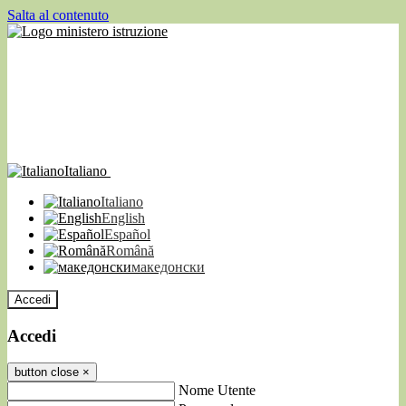
Salta al contenuto
Italiano
Italiano
English
Español
Română
македонски
Accedi
Accedi
button close
×
Nome Utente