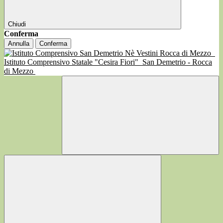
Chiudi
Conferma
Annulla
Conferma
Istituto Comprensivo Statale "Cesira Fiori"
San Demetrio - Rocca
di Mezzo