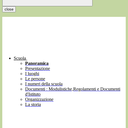
close
Scuola
Panoramica
Presentazione
I luoghi
Le persone
I numeri della scuola
Documenti : Modulistiche,Regolamenti e Documenti
d'Istituto
Organizzazione
La storia