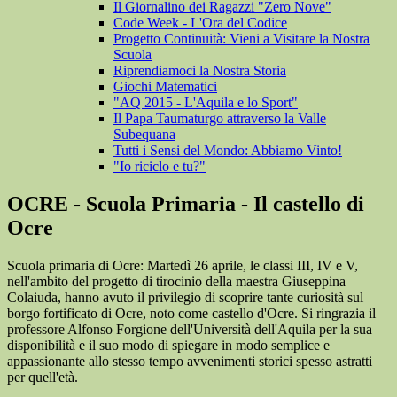
Il Giornalino dei Ragazzi "Zero Nove"
Code Week - L'Ora del Codice
Progetto Continuità: Vieni a Visitare la Nostra
Scuola
Riprendiamoci la Nostra Storia
Giochi Matematici
"AQ 2015 - L'Aquila e lo Sport"
Il Papa Taumaturgo attraverso la Valle
Subequana
Tutti i Sensi del Mondo: Abbiamo Vinto!
"Io riciclo e tu?"
OCRE - Scuola Primaria - Il castello di
Ocre
Scuola primaria di Ocre: Martedì 26 aprile, le classi III, IV e V,
nell'ambito del progetto di tirocinio della maestra Giuseppina
Colaiuda, hanno avuto il privilegio di scoprire tante curiosità sul
borgo fortificato di Ocre, noto come castello d'Ocre. Si ringrazia il
professore Alfonso Forgione dell'Università dell'Aquila per la sua
disponibilità e il suo modo di spiegare in modo semplice e
appassionante allo stesso tempo avvenimenti storici spesso astratti
per quell'età.