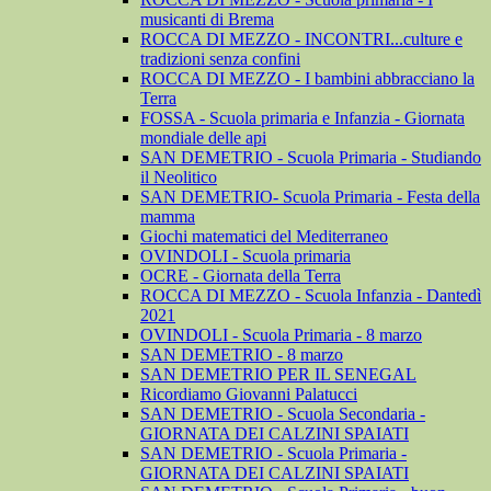
musicanti di Brema
ROCCA DI MEZZO - INCONTRI...culture e
tradizioni senza confini
ROCCA DI MEZZO - I bambini abbracciano la
Terra
FOSSA - Scuola primaria e Infanzia - Giornata
mondiale delle api
SAN DEMETRIO - Scuola Primaria - Studiando
il Neolitico
SAN DEMETRIO- Scuola Primaria - Festa della
mamma
Giochi matematici del Mediterraneo
OVINDOLI - Scuola primaria
OCRE - Giornata della Terra
ROCCA DI MEZZO - Scuola Infanzia - Dantedì
2021
OVINDOLI - Scuola Primaria - 8 marzo
SAN DEMETRIO - 8 marzo
SAN DEMETRIO PER IL SENEGAL
Ricordiamo Giovanni Palatucci
SAN DEMETRIO - Scuola Secondaria -
GIORNATA DEI CALZINI SPAIATI
SAN DEMETRIO - Scuola Primaria -
GIORNATA DEI CALZINI SPAIATI