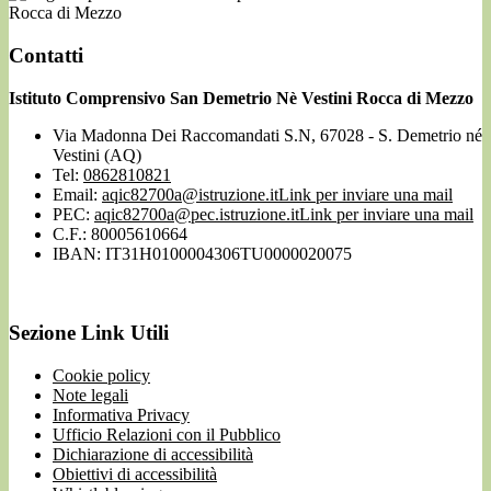
Rocca di Mezzo
Contatti
Istituto Comprensivo San Demetrio Nè Vestini Rocca di Mezzo
Via Madonna Dei Raccomandati S.N, 67028 - S. Demetrio né
Vestini (AQ)
Tel:
0862810821
Email:
aqic82700a@istruzione.it
Link per inviare una mail
PEC:
aqic82700a@pec.istruzione.it
Link per inviare una mail
C.F.: 80005610664
IBAN: IT31H0100004306TU0000020075
Sezione Link Utili
Cookie policy
Note legali
Informativa Privacy
Ufficio Relazioni con il Pubblico
Dichiarazione di accessibilità
Obiettivi di accessibilità