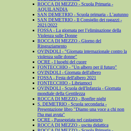
ROCCA DI MEZZO - Scuola Primaria -
AQUILANDIA
SAN DEMETRIO - Scuola primaria - L’autunno
SAN DEMETRIO - Il Consiglio dei ragazzi -
2021/2022
FOSSA - La giornata per l’eliminazione della
Violenza sulle Donne
ROCCA DI MEZZO - Giorno del
Ringraziamento
OVINDOLI - "Giornata internazionale contro la
violenza sulle donne"
OCRE - I luoghi del cuore
FONTECCHIO - "Un albero per il futuro"
OVINDOLI - Giornata dell'albero
FOSSA - Festa dell'albero 2021
FONTECCHIO - Libriamoci
OVINDOLI - Scuola dell'Infanzia - Giornata
mondiale della Gentilezza
ROCCA DI MEZZO - Bonfire night
S. DEMETRIO - Scuola secondaria -
Presentazione libro "Diamo una voce a chi non
l'ha mai avuta"
OCRE - Passeggiata nel castagneto
ROCCA DI MEZZO - uscita didattica
ROCCA DI MEZZO - Scuola Primaria -