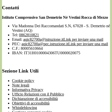
Contatti
Istituto Comprensivo San Demetrio Nè Vestini Rocca di Mezzo
Via Madonna Dei Raccomandati S.N, 67028 - S. Demetrio né
Vestini (AQ)
Tel:
0862810821
Email:
aqic82700a@istruzione.it
Link per inviare una mail
PEC:
aqic82700a@pec.istruzione.it
Link per inviare una mail
C.F.: 80005610664
IBAN: IT31H0100004306TU0000020075
Sezione Link Utili
Cookie policy
Note legali
Informativa Privacy
Ufficio Relazioni con il Pubblico
Dichiarazione di accessibilità
Obiettivi di accessibilità
Whistleblowing