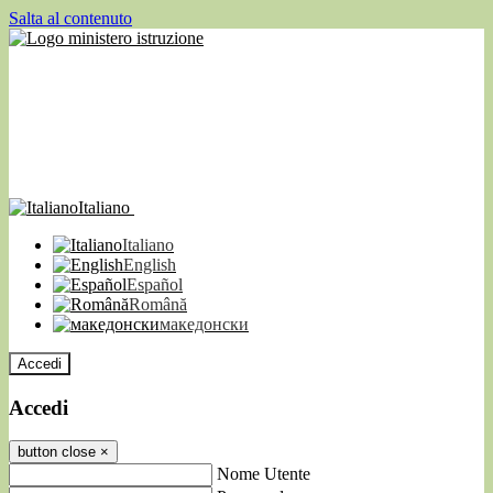
Salta al contenuto
Italiano
Italiano
English
Español
Română
македонски
Accedi
Accedi
button close
×
Nome Utente