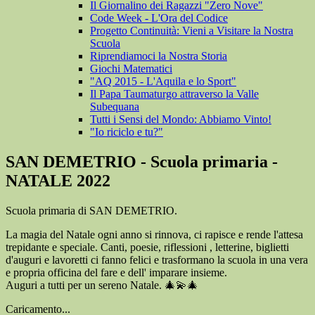
Il Giornalino dei Ragazzi "Zero Nove"
Code Week - L'Ora del Codice
Progetto Continuità: Vieni a Visitare la Nostra
Scuola
Riprendiamoci la Nostra Storia
Giochi Matematici
"AQ 2015 - L'Aquila e lo Sport"
Il Papa Taumaturgo attraverso la Valle
Subequana
Tutti i Sensi del Mondo: Abbiamo Vinto!
"Io riciclo e tu?"
SAN DEMETRIO - Scuola primaria -
NATALE 2022
Scuola primaria di SAN DEMETRIO.
La magia del Natale ogni anno si rinnova, ci rapisce e rende l'attesa
trepidante e speciale. Canti, poesie, riflessioni , letterine, biglietti
d'auguri e lavoretti ci fanno felici e trasformano la scuola in una vera
e propria officina del fare e dell' imparare insieme.
Auguri a tutti per un sereno Natale. 🎄💫🎄
Caricamento...