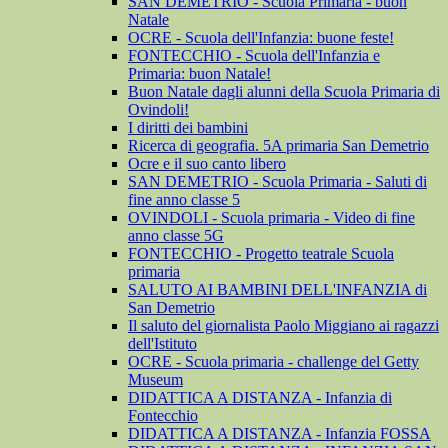
SAN DEMETRIO - Scuola Primaria - buon
Natale
OCRE - Scuola dell'Infanzia: buone feste!
FONTECCHIO - Scuola dell'Infanzia e
Primaria: buon Natale!
Buon Natale dagli alunni della Scuola Primaria di
Ovindoli!
I diritti dei bambini
Ricerca di geografia. 5A primaria San Demetrio
Ocre e il suo canto libero
SAN DEMETRIO - Scuola Primaria - Saluti di
fine anno classe 5
OVINDOLI - Scuola primaria - Video di fine
anno classe 5G
FONTECCHIO - Progetto teatrale Scuola
primaria
SALUTO AI BAMBINI DELL'INFANZIA di
San Demetrio
Il saluto del giornalista Paolo Miggiano ai ragazzi
dell'Istituto
OCRE - Scuola primaria - challenge del Getty
Museum
DIDATTICA A DISTANZA - Infanzia di
Fontecchio
DIDATTICA A DISTANZA - Infanzia FOSSA