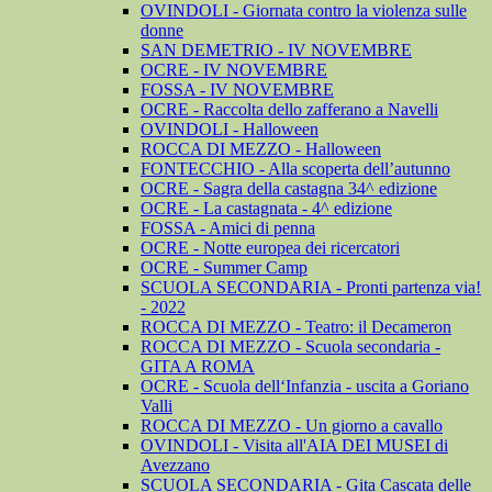
OVINDOLI - Giornata contro la violenza sulle
donne
SAN DEMETRIO - IV NOVEMBRE
OCRE - IV NOVEMBRE
FOSSA - IV NOVEMBRE
OCRE - Raccolta dello zafferano a Navelli
OVINDOLI - Halloween
ROCCA DI MEZZO - Halloween
FONTECCHIO - Alla scoperta dell’autunno
OCRE - Sagra della castagna 34^ edizione
OCRE - La castagnata - 4^ edizione
FOSSA - Amici di penna
OCRE - Notte europea dei ricercatori
OCRE - Summer Camp
SCUOLA SECONDARIA - Pronti partenza via!
- 2022
ROCCA DI MEZZO - Teatro: il Decameron
ROCCA DI MEZZO - Scuola secondaria -
GITA A ROMA
OCRE - Scuola dell‘Infanzia - uscita a Goriano
Valli
ROCCA DI MEZZO - Un giorno a cavallo
OVINDOLI - Visita all'AIA DEI MUSEI di
Avezzano
SCUOLA SECONDARIA - Gita Cascata delle