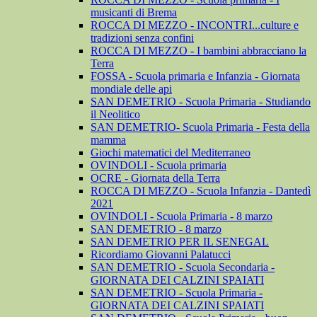
musicanti di Brema
ROCCA DI MEZZO - INCONTRI...culture e
tradizioni senza confini
ROCCA DI MEZZO - I bambini abbracciano la
Terra
FOSSA - Scuola primaria e Infanzia - Giornata
mondiale delle api
SAN DEMETRIO - Scuola Primaria - Studiando
il Neolitico
SAN DEMETRIO- Scuola Primaria - Festa della
mamma
Giochi matematici del Mediterraneo
OVINDOLI - Scuola primaria
OCRE - Giornata della Terra
ROCCA DI MEZZO - Scuola Infanzia - Dantedì
2021
OVINDOLI - Scuola Primaria - 8 marzo
SAN DEMETRIO - 8 marzo
SAN DEMETRIO PER IL SENEGAL
Ricordiamo Giovanni Palatucci
SAN DEMETRIO - Scuola Secondaria -
GIORNATA DEI CALZINI SPAIATI
SAN DEMETRIO - Scuola Primaria -
GIORNATA DEI CALZINI SPAIATI