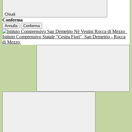
Chiudi
Conferma
Annulla
Conferma
Istituto Comprensivo Statale "Cesira Fiori"
San Demetrio - Rocca
di Mezzo