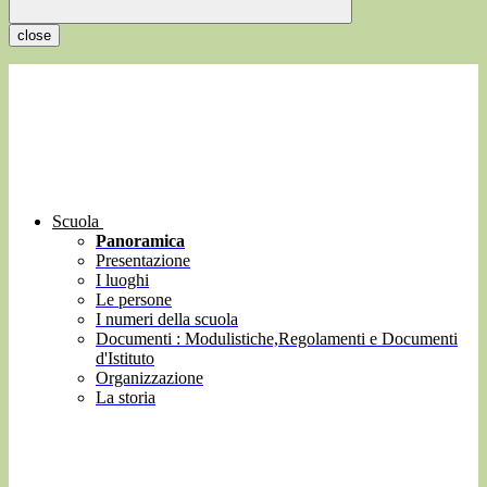
close
Scuola
Panoramica
Presentazione
I luoghi
Le persone
I numeri della scuola
Documenti : Modulistiche,Regolamenti e Documenti
d'Istituto
Organizzazione
La storia